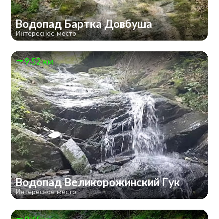
Водопад Бартка Довбуша
Интересное место
9.52 км
Водопад Великорожинский Гук
Интересное место