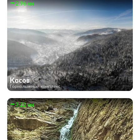
2.96 км
Косов
Горнолыжный комплекс
3.22 км