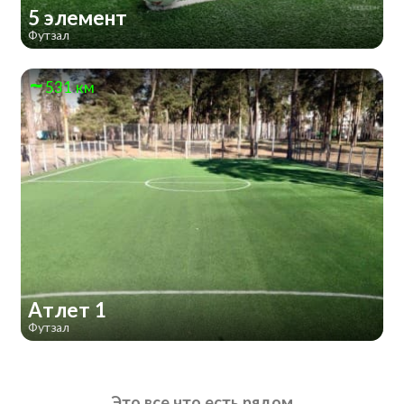
5 элемент
Футзал
531 км
Атлет 1
Футзал
Это все что есть рядом