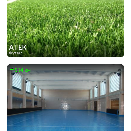
АТЕК
Футзал
514 км