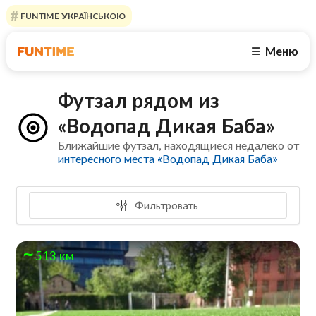
FUNTIME УКРАЇНСЬКОЮ
Меню
☰
Футзал рядом из
«Водопад Дикая Баба»
Ближайшие футзал, находящиеся недалеко от
интересного места «Водопад Дикая Баба»
Фильтровать
513 км