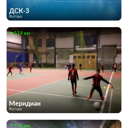
ДСК-3
Футзал
514 км
Меридиан
Футзал
515 км