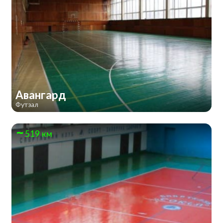
Авангард
Футзал
519 км