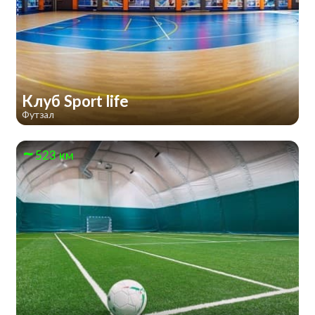
Клуб Sport life
Футзал
523 км