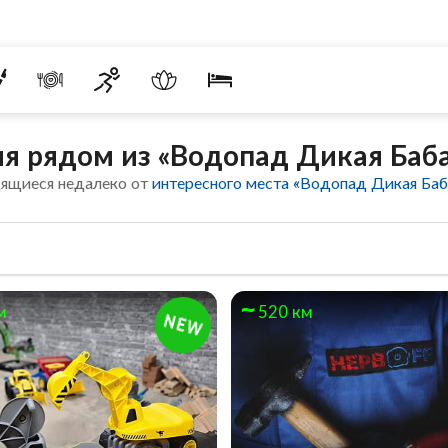
я рядом из «Водопад Дикая Баб
дящиеся недалеко от
интересного места «Водопад Дикая Баб
м
520 км