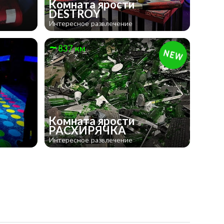
Комната ярости
DESTROY
Интересное развлечение
837 км
Комната ярости
РАСХИРЯЧКА
Интересное развлечение