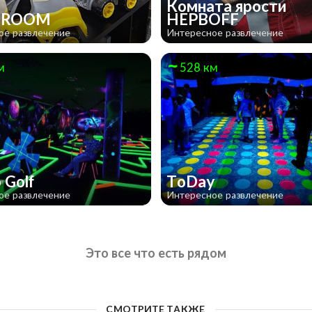
Комната ярости
 ROOM
НЕРВOFF
ое развлечение
Интересное развлечение
м
528 км
 Golf
ToDay
ое развлечение
Интересное развлечение
Это все что есть рядом
СМОТРИТЕ ТАКЖЕ