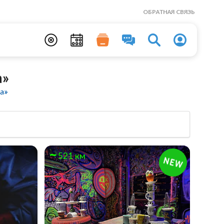
ОБРАТНАЯ СВЯЗЬ
а»
а»
521 км