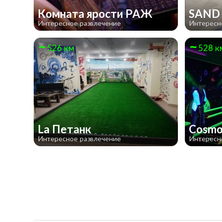
Комната ярости РАЖ
SAND
Интересное развлечение
Интересн
526 км
528 к
La Петанк
Cosmo
Интересное развлечение
Интересн