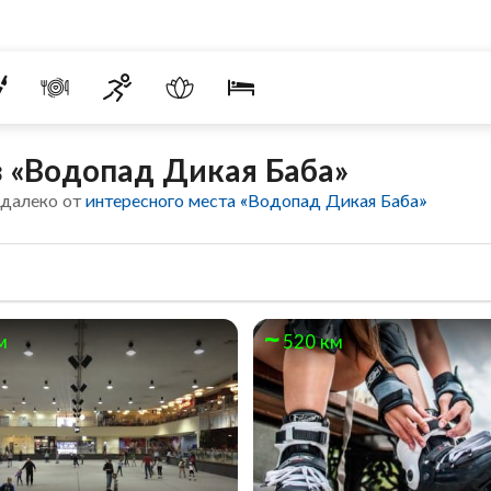
 «Водопад Дикая Баба»
едалеко от
интересного места «Водопад Дикая Баба»
м
520 км