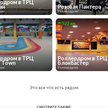
рдром в ТРЦ
ан
Розовая Пантера
ром
Роллердром
м
522 км
рдром в ТРЦ
Роллердром в ТРЦ
m Town
Блокбастер
ром
Роллердром
Это все что есть рядом
СМОТРИТЕ ТАКЖЕ