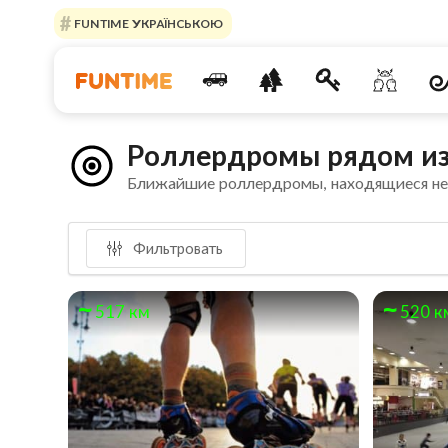
FUNTIME УКРАЇНСЬКОЮ
Роллердромы рядом из
Ближайшие роллердромы, находящиеся н
Фильтровать
517 км
520 к