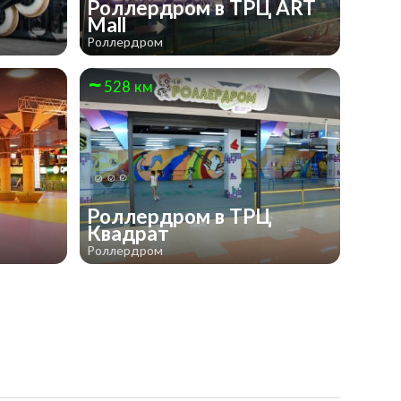
Роллердром в ТРЦ ART
Mall
Роллердром
528 км
Роллердром в ТРЦ
Квадрат
Роллердром