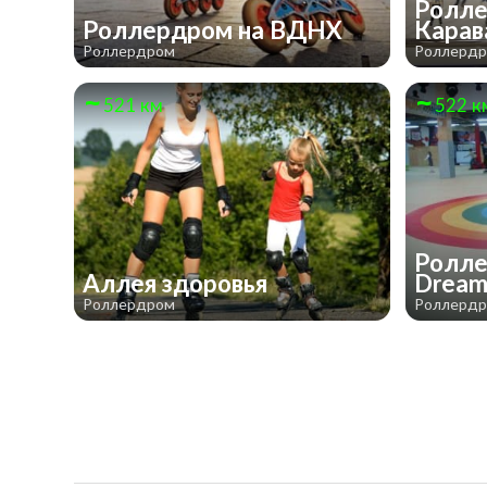
Ролле
Роллердром на ВДНХ
Карав
Роллердром
Роллерд
521 км
522 к
Ролле
Аллея здоровья
Drea
Роллердром
Роллерд