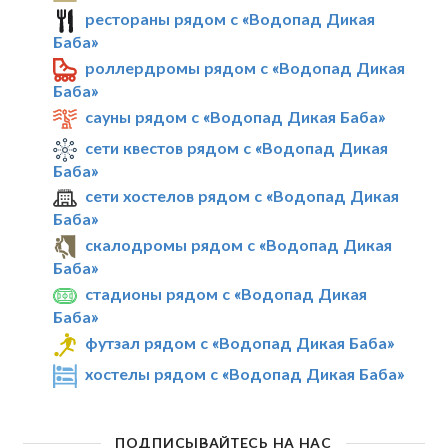
рестораны рядом с «Водопад Дикая
Баба»
роллердромы рядом с «Водопад Дикая
Баба»
сауны рядом с «Водопад Дикая Баба»
сети квестов рядом с «Водопад Дикая
Баба»
сети хостелов рядом с «Водопад Дикая
Баба»
скалодромы рядом с «Водопад Дикая
Баба»
стадионы рядом с «Водопад Дикая
Баба»
футзал рядом с «Водопад Дикая Баба»
хостелы рядом с «Водопад Дикая Баба»
ПОДПИСЫВАЙТЕСЬ НА НАС