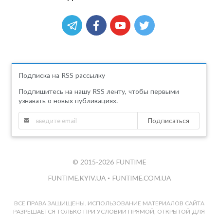
Подписка на RSS рассылку
Подпишитесь на нашу RSS ленту, чтобы первыми
узнавать о новых публикациях.
Подписаться
© 2015-2026 FUNTIME
FUNTIME.KYIV.UA
•
FUNTIME.COM.UA
ВСЕ ПРАВА ЗАЩИЩЕНЫ. ИСПОЛЬЗОВАНИЕ МАТЕРИАЛОВ САЙТА
РАЗРЕШАЕТСЯ ТОЛЬКО ПРИ УСЛОВИИ ПРЯМОЙ, ОТКРЫТОЙ ДЛЯ