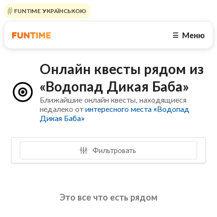
FUNTIME УКРАЇНСЬКОЮ
Меню
☰
Онлайн квесты рядом из
«Водопад Дикая Баба»
Ближайшие онлайн квесты, находящиеся
недалеко от
интересного места «Водопад
Дикая Баба»
Фильтровать
Это все что есть рядом