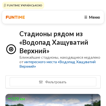
FUNTIME УКРАЇНСЬКОЮ
Меню
☰
Стадионы рядом из
«Водопад Хащуватий
Верхний»
Ближайшие стадионы, находящиеся недалеко
от
интересного места «Водопад Хащуватий
Верхний»
Фильтровать
520 км