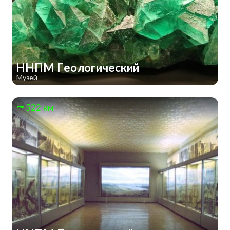
ННПМ Геологический
Музей
522 км