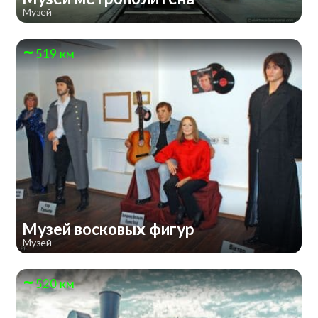
Музей
519 км
Музей восковых фигур
Музей
520 км