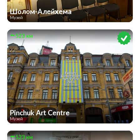
Шолом-Алейхема
Музей
523 км
Pinchuk Art Centre
Музей
523 км