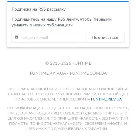
Подписка на RSS рассылку
Подпишитесь на нашу RSS ленту, чтобы первыми
узнавать о новых публикациях.
Подписаться
© 2015-2026 FUNTIME
FUNTIME.KYIV.UA
•
FUNTIME.COM.UA
ВСЕ ПРАВА ЗАЩИЩЕНЫ. ИСПОЛЬЗОВАНИЕ МАТЕРИАЛОВ САЙТА
РАЗРЕШАЕТСЯ ТОЛЬКО ПРИ УСЛОВИИ ПРЯМОЙ, ОТКРЫТОЙ ДЛЯ
ПОИСКОВЫХ СИСТЕМ, ГИПЕРССЫЛКИ НА
FUNTIME.KIEV.UA
ВСЯ ИНФОРМАЦИЯ, ПРЕДСТАВЛЕННАЯ НА ДАННОМ ВЕБ-РЕСУРСЕ,
ПРЕДНАЗНАЧЕНА ДЛЯ ЛИЦ СТАРШЕ 21 ГОДА, ИСКЛЮЧИТЕЛЬНО
ДЛЯ ОЗНАКОМЛЕНИЯ, ПО ПРИНЦИПУ «КАК ЕСТЬ», БЕЗ ГАРАНТИЙ
ПОЛНОТЫ, ТОЧНОСТИ, АКТУАЛЬНОСТИ, СВОЕВРЕМЕННОСТИ, И
БЕЗ ИНЫХ ПОДРАЗУМЕВАЕМЫХ ГАРАНТИЙ.