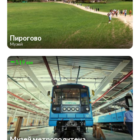
Пирогово
Музей
519 км
Музей метрополитена