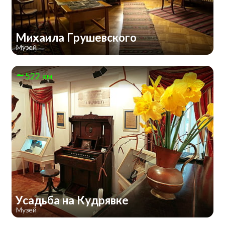
Михаила Грушевского
Музей
522 км
Усадьба на Кудрявке
Музей