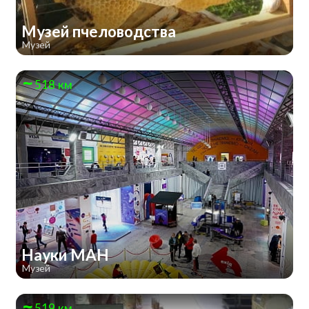
Музей пчеловодства
Музей
518 км
Науки МАН
Музей
519 км