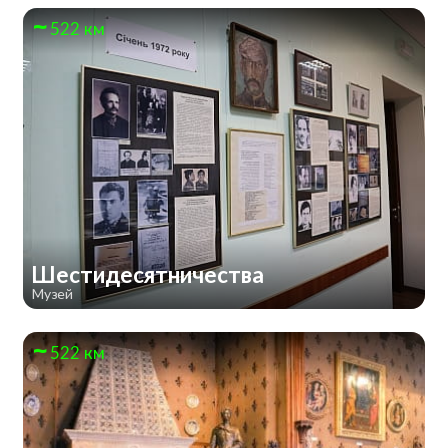
522 км
Шестидесятничества
Музей
522 км