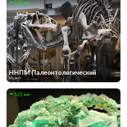
522 км
ННПМ Палеонтологический
Музей
522 км