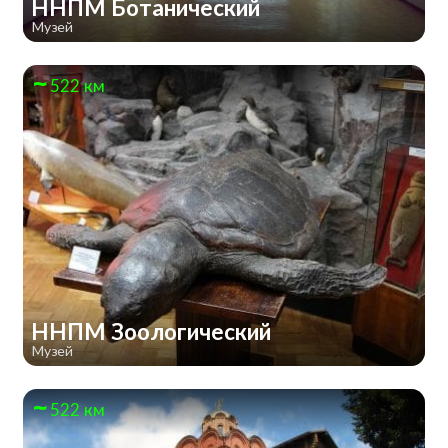
ННПМ Ботанический
Музей
522 км
ННПМ Зоологический
Музей
522 км