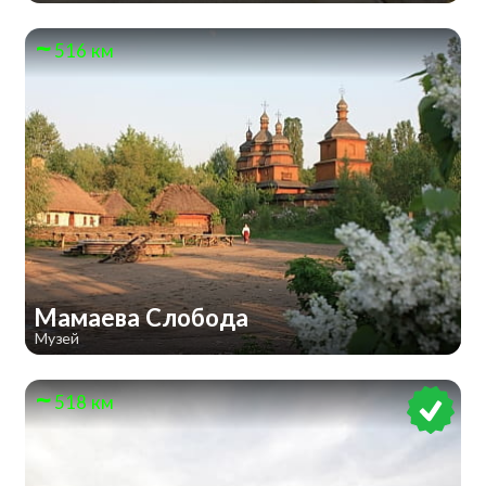
516 км
Мамаева Слобода
Музей
518 км