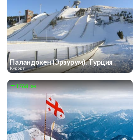
Паландокен (Эрзурум), Турция
Курорт
1768 км