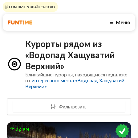
FUNTIME УКРАЇНСЬКОЮ
Меню
☰
Курорты рядом из
«Водопад Хащуватий
Верхний»
Ближайшие курорты, находящиеся недалеко
от
интересного места «Водопад Хащуватий
Верхний»
Фильтровать
92 км