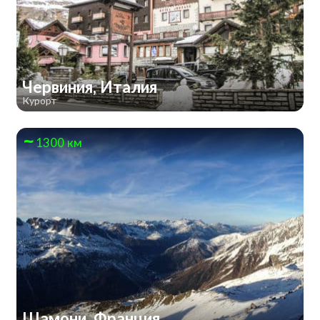
Червиния, Италия
Курорт
1300 км
Шамони, Франция