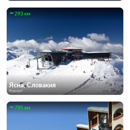
293 км
Ясна, Словакия
Курорт
795 км