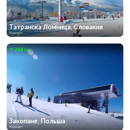
Татранска Ломница, Словакия
Курорт
268 км
Закопане, Польша
Курорт