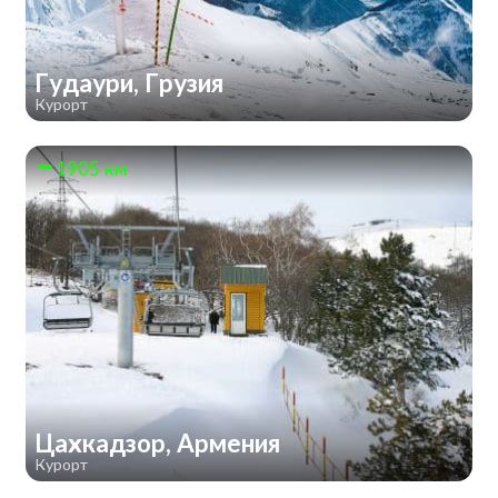
Гудаури, Грузия
Курорт
1905 км
Цахкадзор, Армения
Курорт