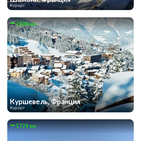
Курорт
1338 км
Куршевель, Франция
Курорт
1724 км