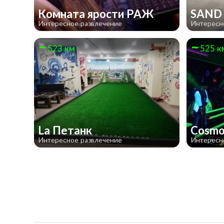
Комната ярости РАЖ
SAND
Интересное развлечение
Интересн
523 км
525 к
La Петанк
Cosmo
Интересное развлечение
Интересн