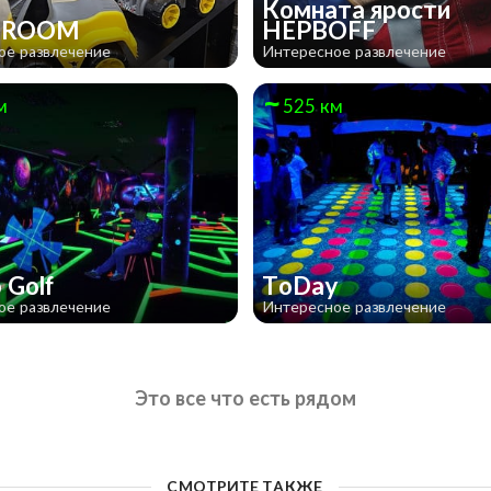
Комната ярости
 ROOM
НЕРВOFF
ое развлечение
Интересное развлечение
м
525 км
 Golf
ToDay
ое развлечение
Интересное развлечение
Это все что есть рядом
СМОТРИТЕ ТАКЖЕ