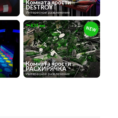
Комната ярости
DESTROY
Интересное развлечение
834 км
Комната ярости
РАСХИРЯЧКА
Интересное развлечение