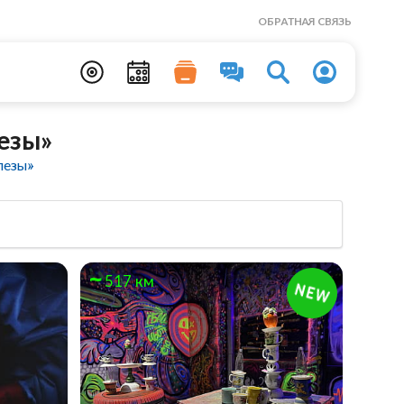
ОБРАТНАЯ СВЯЗЬ
езы»
лезы»
517 км