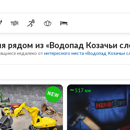
я рядом из «Водопад Козачьи сл
дящиеся недалеко от
интересного места «Водопад Козачьи с
м
517 км