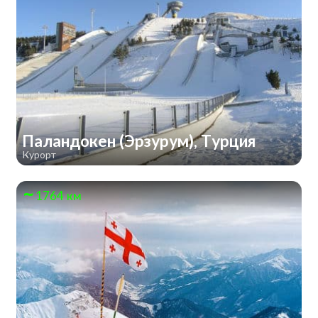
Паландокен (Эрзурум), Турция
Курорт
1764 км