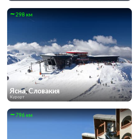
298 км
Ясна, Словакия
Курорт
796 км