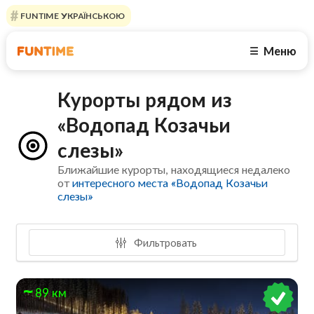
FUNTIME УКРАЇНСЬКОЮ
Меню
☰
Курорты рядом из
«Водопад Козачьи
слезы»
Ближайшие курорты, находящиеся недалеко
от
интересного места «Водопад Козачьи
слезы»
Фильтровать
89 км