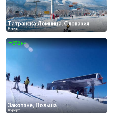
Татранска Ломница, Словакия
Курорт
272 км
Закопане, Польша
Курорт