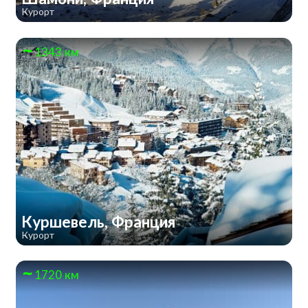
Курорт
1343 км
Куршевель, Франция
Курорт
1720 км