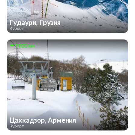
Гудаури, Грузия
Курорт
1900 км
Цахкадзор, Армения
Курорт