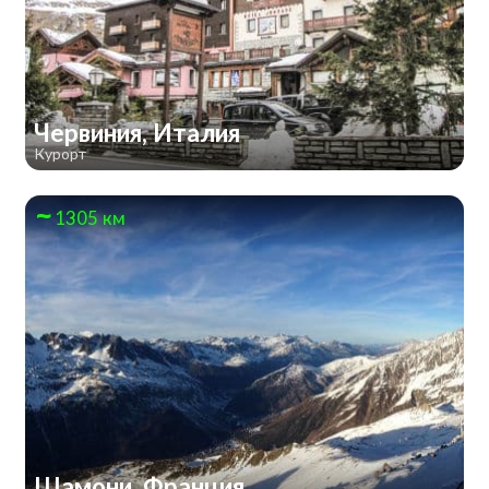
Червиния, Италия
Курорт
1305 км
Шамони, Франция