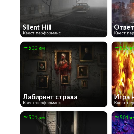
Silent Hill
Ответ
Квест-перформанс
Квест-пе
500 км
500 к
Лабиринт страха
Игра 
Квест-перформанс
Квест-пе
501 км
501 к