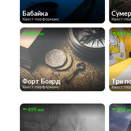
Бабайка
Сумер
Квест-перформанс
Квест-пе
499 км
499 к
Форт Боярд
Три п
Квест-перформанс
Квест-пе
499 км
499 к