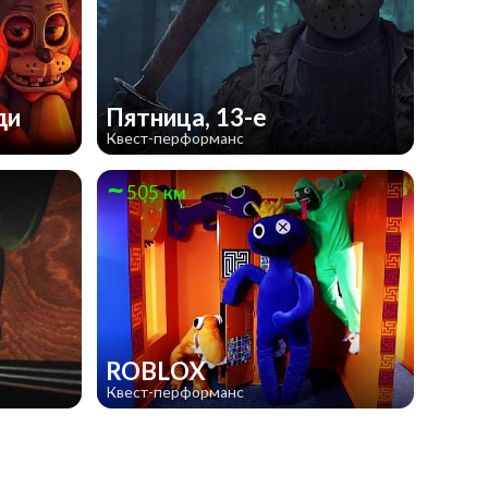
ди
Пятница, 13-е
Квест-перформанс
505 км
ROBLOX
Квест-перформанс