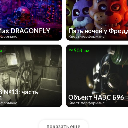
Max DRAGONFLY
Пять ночей у Фред
рформанс
Квест-перформанс
м
503 км
 №13: часть
я
Объект ЧАЭС Б96
рформанс
Квест-перформанс
показать еще