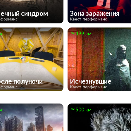
ечный синдром
Зона заражения
рформанс
Квест-перформанс
м
499 км
осле полуночи
Исчезнувшие
рформанс
Квест-перформанс
м
500 км