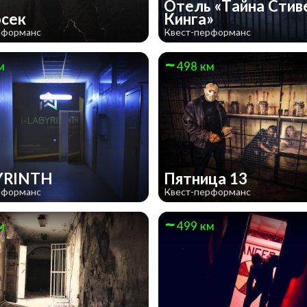
Отель «Тайна Стив
осек
Кинга»
рформанс
Квест-перформанс
м
498 км
BYRINTH
Пятница 13
рформанс
Квест-перформанс
м
499 км