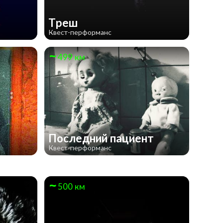
Треш
Квест-перформанс
499 км
Последний пациент
Квест-перформанс
500 км