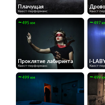
Плачущая
Дров
Квест-перформанс
Квест-пе
495 км
497 к
Проклятие лабиринта
i-LA
Квест-перформанс
Квест-пе
499 км
499 к