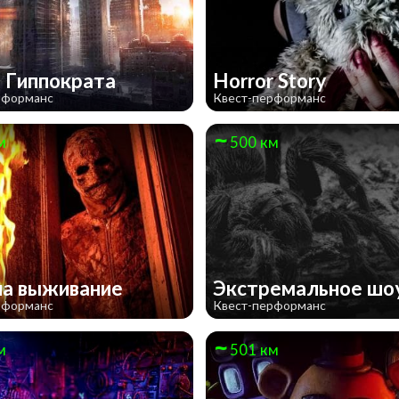
 Гиппократа
Horror Story
рформанс
Квест-перформанс
м
500 км
на выживание
Экстремальное шо
рформанс
Квест-перформанс
м
501 км