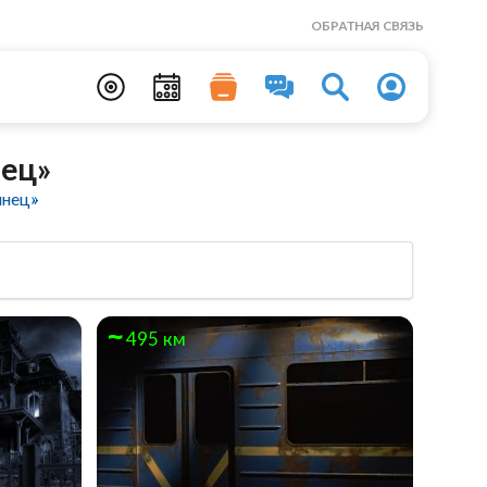
ОБРАТНАЯ СВЯЗЬ
нец»
инец»
495 км