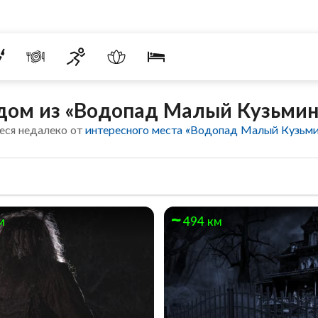
дом из «Водопад Малый Кузьми
еся недалеко от
интересного места «Водопад Малый Кузьм
м
494 км