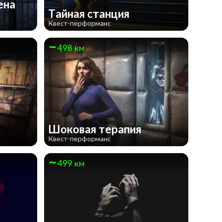
ена
Тайная станция
Квест-перформанс
498 км
Шоковая терапия
Квест-перформанс
499 км