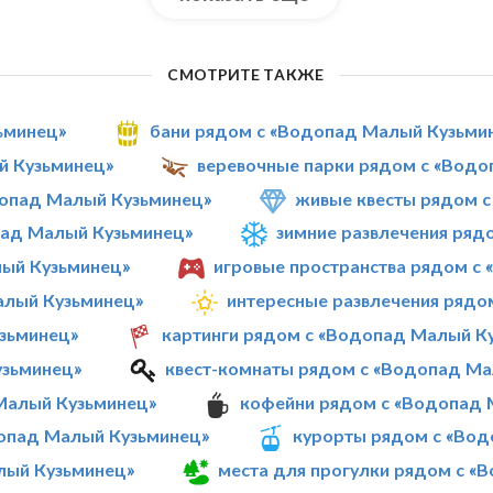
СМОТРИТЕ ТАКЖЕ
ьминец»
бани рядом с «Водопад Малый Кузьми
й Кузьминец»
веревочные парки рядом с «Вод
опад Малый Кузьминец»
живые квесты рядом 
пад Малый Кузьминец»
зимние развлечения ряд
ый Кузьминец»
игровые пространства рядом с
алый Кузьминец»
интересные развлечения рядо
зьминец»
картинги рядом с «Водопад Малый К
узьминец»
квест-комнаты рядом с «Водопад Ма
 Малый Кузьминец»
кофейни рядом с «Водопад 
допад Малый Кузьминец»
курорты рядом с «Во
лый Кузьминец»
места для прогулки рядом с «