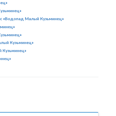
нец»
Кузьминец»
 с «Водопад Малый Кузьминец»
ьминец»
Кузьминец»
алый Кузьминец»
й Кузьминец»
инец»