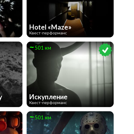
Hotel «Maze»
Квест-перформанс
501 км
у
Искупление
Квест-перформанс
501 км