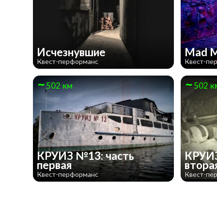
Исчезнувшие
Mad 
Квест-перформанс
Квест-пе
502 км
502 к
КРУИЗ №13: часть
КРУИЗ
первая
втора
Квест-перформанс
Квест-пе