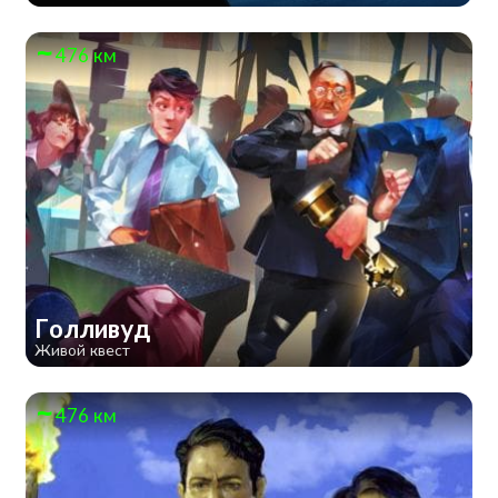
476 км
Голливуд
Живой квест
476 км