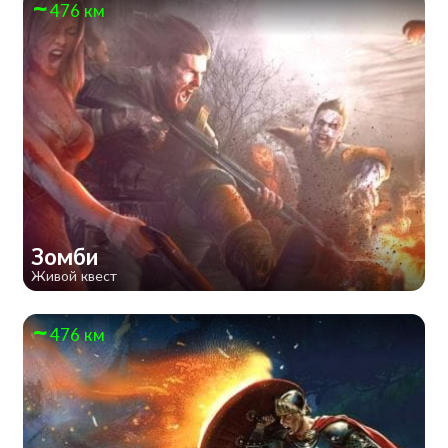
476 км
Зомби
Живой квест
476 км