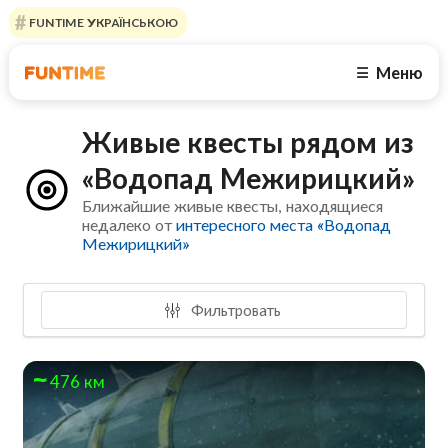
FUNTIME УКРАЇНСЬКОЮ
Меню
☰
Живые квесты рядом из
«Водопад Межирицкий»
Ближайшие живые квесты, находящиеся
недалеко от
интересного места «Водопад
Межирицкий»
Фильтровать
476 км