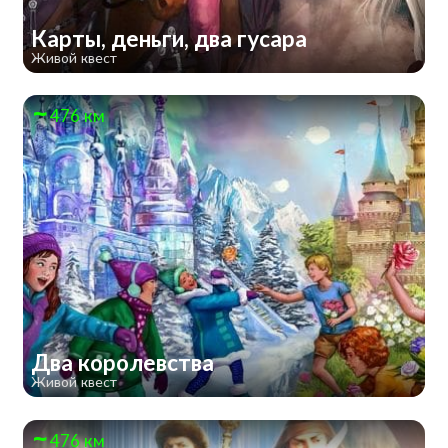
Карты, деньги, два гусара
Живой квест
476 км
Два королевства
Живой квест
476 км