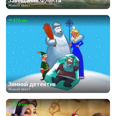
Завещание Флинта
Живой квест
476 км
Зимний детектив
Живой квест
476 км