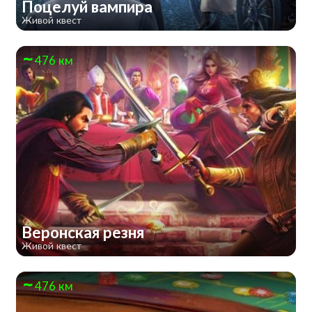
Поцелуй вампира
Живой квест
476 км
Веронская резня
Живой квест
476 км