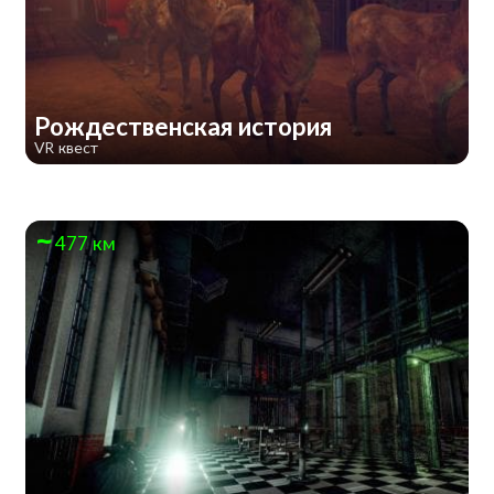
Рождественская история
VR квест
477 км