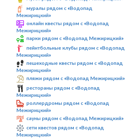
муралы рядом с «Водопад
Межирицкий»
онлайн квесты рядом с «Водопад
Межирицкий»
парки рядом с «Водопад Межирицкий»
пейнтбольные клубы рядом с «Водопад
Межирицкий»
пешеходные квесты рядом с «Водопад
Межирицкий»
пляжи рядом с «Водопад Межирицкий»
рестораны рядом с «Водопад
Межирицкий»
роллердромы рядом с «Водопад
Межирицкий»
сауны рядом с «Водопад Межирицкий»
сети квестов рядом с «Водопад
Межирицкий»