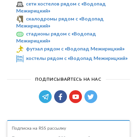
сети хостелов рядом с «Водопад
Межирицкий»
скалодромы рядом с «Водопад
Межирицкий»
стадионы рядом с «Водопад
Межирицкий»
футзал рядом с «Водопад Межирицкий»
хостелы рядом с «Водопад Межирицкий»
ПОДПИСЫВАЙТЕСЬ НА НАС
Подписка на RSS рассылку