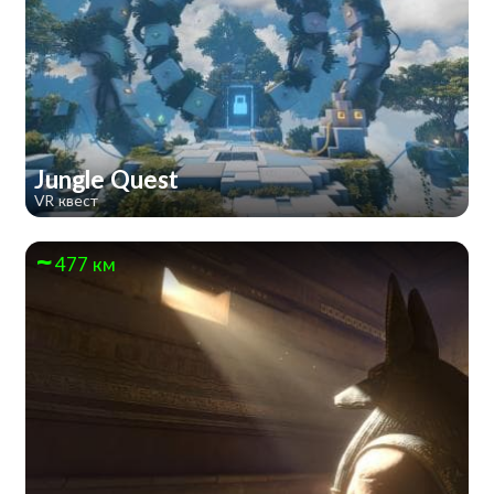
Jungle Quest
VR квест
477 км