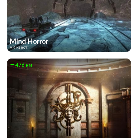
Mind Horror
VR квест
476 км