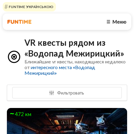
FUNTIME УКРАЇНСЬКОЮ
Меню
☰
VR квесты рядом из
«Водопад Межирицкий»
Ближайшие vr квесты, находящиеся недалеко
от
интересного места «Водопад
Межирицкий»
Фильтровать
472 км