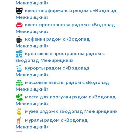
Межирицкий»
квест-перформансы рядом с «Водопад
Межирицкий»
квест-пространства рядом с «Водопад
Межирицкий»
кофейни рядом с «Водопад
Межирицкий»
креативные пространства рядом с
«Водопад Межирицкий»
курорты рядом с «Водопад
Межирицкий»
массовые квесты рядом с «Водопад
Межирицкий»
места для прогулки рядом с «Водопад
Межирицкий»
музеи рядом с «Водопад Межирицкий»
муралы рядом с «Водопад
Межирицкий»