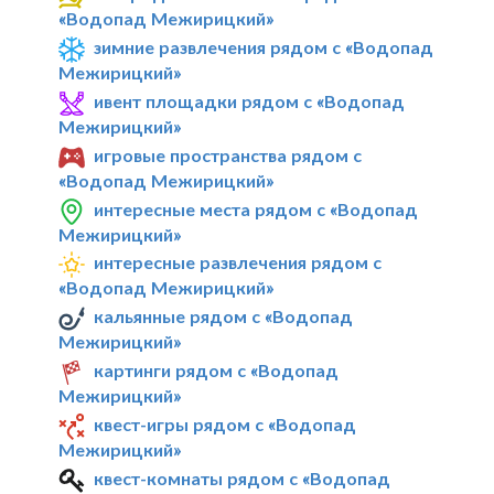
«Водопад Межирицкий»
зимние развлечения рядом с «Водопад
Межирицкий»
ивент площадки рядом с «Водопад
Межирицкий»
игровые пространства рядом с
«Водопад Межирицкий»
интересные места рядом с «Водопад
Межирицкий»
интересные развлечения рядом с
«Водопад Межирицкий»
кальянные рядом с «Водопад
Межирицкий»
картинги рядом с «Водопад
Межирицкий»
квест-игры рядом с «Водопад
Межирицкий»
квест-комнаты рядом с «Водопад