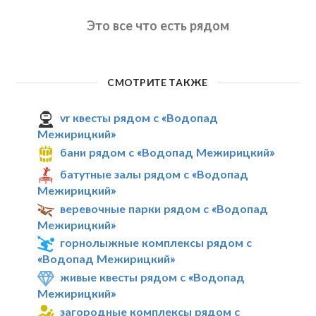
Это все что есть рядом
СМОТРИТЕ ТАКЖЕ
vr квесты рядом с «Водопад
Межирицкий»
бани рядом с «Водопад Межирицкий»
батутные залы рядом с «Водопад
Межирицкий»
веревочные парки рядом с «Водопад
Межирицкий»
горнолыжные комплексы рядом с
«Водопад Межирицкий»
живые квесты рядом с «Водопад
Межирицкий»
загородные комплексы рядом с