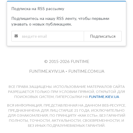
Подписка на RSS рассылку
Подпишитесь на нашу RSS ленту, чтобы первыми
узнавать о новых публикациях.
Подписаться
© 2015-2026 FUNTIME
FUNTIME.KYIV.UA
•
FUNTIME.COM.UA
ВСЕ ПРАВА ЗАЩИЩЕНЫ. ИСПОЛЬЗОВАНИЕ МАТЕРИАЛОВ САЙТА
РАЗРЕШАЕТСЯ ТОЛЬКО ПРИ УСЛОВИИ ПРЯМОЙ, ОТКРЫТОЙ ДЛЯ
ПОИСКОВЫХ СИСТЕМ, ГИПЕРССЫЛКИ НА
FUNTIME.KIEV.UA
ВСЯ ИНФОРМАЦИЯ, ПРЕДСТАВЛЕННАЯ НА ДАННОМ ВЕБ-РЕСУРСЕ,
ПРЕДНАЗНАЧЕНА ДЛЯ ЛИЦ СТАРШЕ 21 ГОДА, ИСКЛЮЧИТЕЛЬНО
ДЛЯ ОЗНАКОМЛЕНИЯ, ПО ПРИНЦИПУ «КАК ЕСТЬ», БЕЗ ГАРАНТИЙ
ПОЛНОТЫ, ТОЧНОСТИ, АКТУАЛЬНОСТИ, СВОЕВРЕМЕННОСТИ, И
БЕЗ ИНЫХ ПОДРАЗУМЕВАЕМЫХ ГАРАНТИЙ.