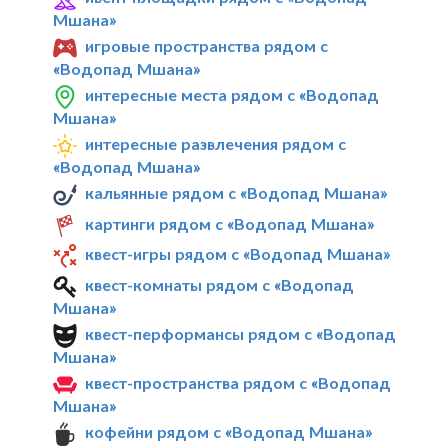
Мшана»
игровые пространства рядом с
«Водопад Мшана»
интересные места рядом с «Водопад
Мшана»
интересные развлечения рядом с
«Водопад Мшана»
кальянные рядом с «Водопад Мшана»
картинги рядом с «Водопад Мшана»
квест-игры рядом с «Водопад Мшана»
квест-комнаты рядом с «Водопад
Мшана»
квест-перформансы рядом с «Водопад
Мшана»
квест-пространства рядом с «Водопад
Мшана»
кофейни рядом с «Водопад Мшана»