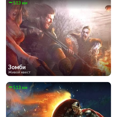
513 км
Зомби
Живой квест
513 км