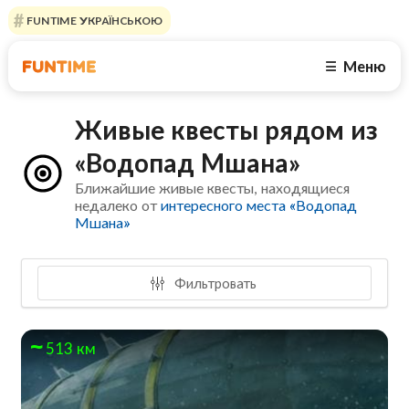
FUNTIME УКРАЇНСЬКОЮ
Меню
☰
Живые квесты рядом из
«Водопад Мшана»
Ближайшие живые квесты, находящиеся
недалеко от
интересного места «Водопад
Мшана»
Фильтровать
513 км