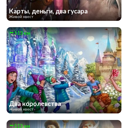
Карты, деньги, два гусара
Живой квест
513 км
Два королевства
Живой квест
513 км