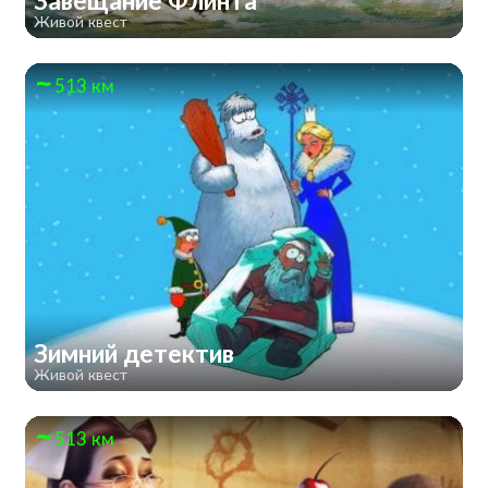
Завещание Флинта
Живой квест
513 км
Зимний детектив
Живой квест
513 км