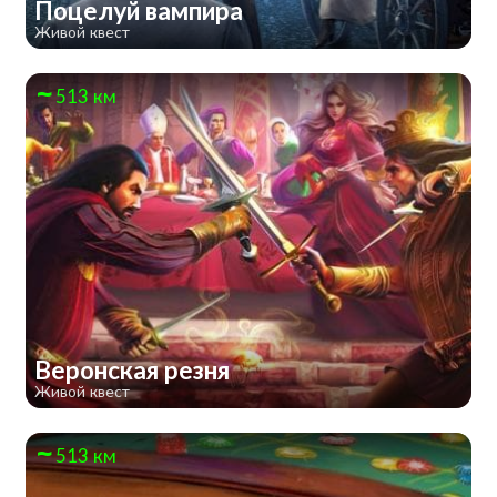
Поцелуй вампира
Живой квест
513 км
Веронская резня
Живой квест
513 км