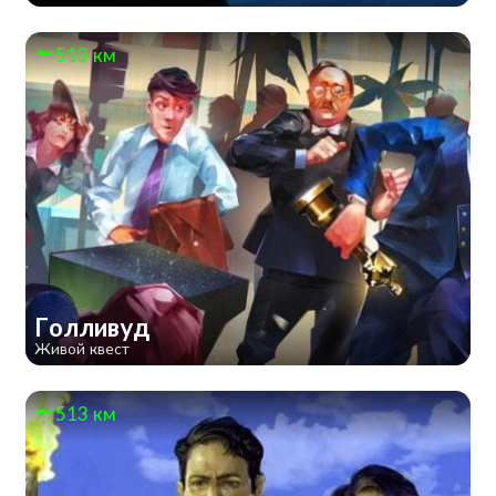
513 км
Голливуд
Живой квест
513 км