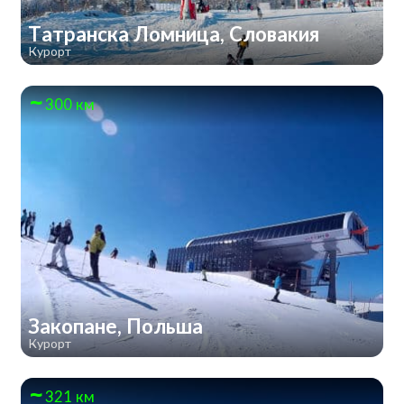
Татранска Ломница, Словакия
Курорт
300 км
Закопане, Польша
Курорт
321 км