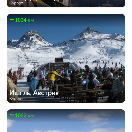
Курорт
1034 км
Ишгль, Австрия
Курорт
1062 км