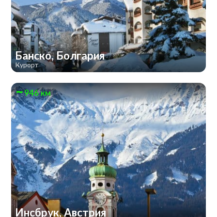
Банско, Болгария
Курорт
946 км
Инсбрук, Австрия