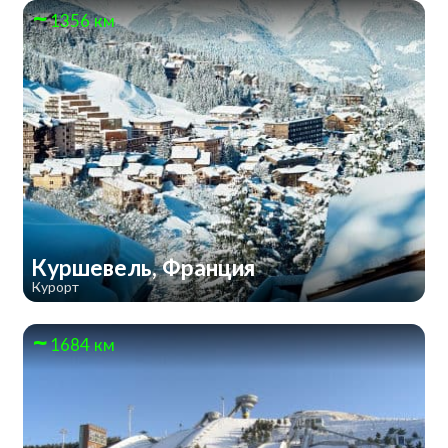
1356 км
Куршевель, Франция
Курорт
1684 км