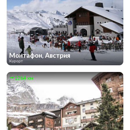
Монтафон, Австрия
Курорт
1264 км