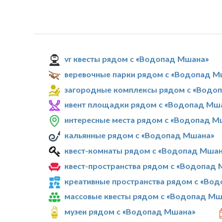
vr квесты рядом с «Водопад Мшана»
веревочные парки рядом с «Водопад М
загородные комплексы рядом с «Водо
ивент площадки рядом с «Водопад Мш
интересные места рядом с «Водопад М
кальянные рядом с «Водопад Мшана»
квест-комнаты рядом с «Водопад Мшан
квест-пространства рядом с «Водопад
креативные пространства рядом с «Во
массовые квесты рядом с «Водопад Мш
музеи рядом с «Водопад Мшана»