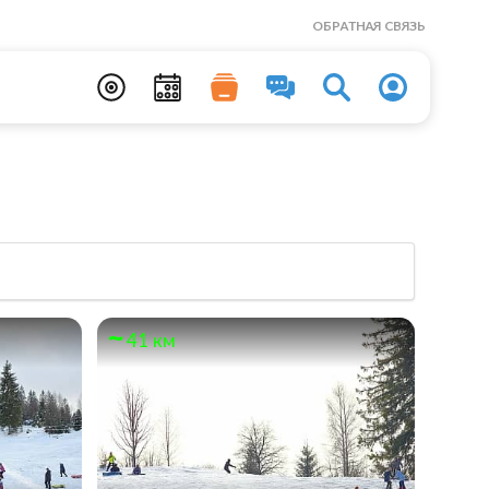
ОБРАТНАЯ СВЯЗЬ
41 км