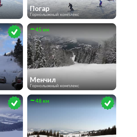
Погар
Горнолыжный комплекс
45 км
Менчил
Горнолыжный комплекс
48 км