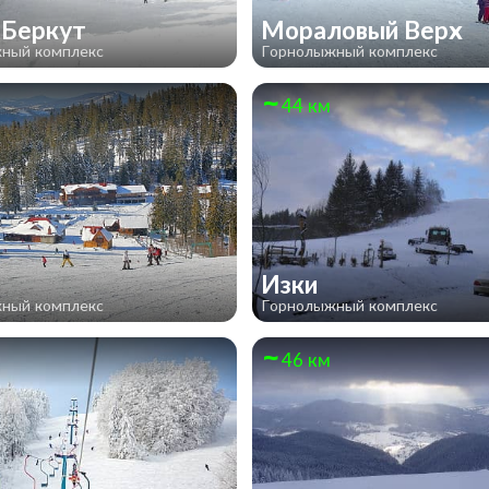
 Беркут
Мораловый Верх
ный комплекс
Горнолыжный комплекс
44 км
а
Изки
ный комплекс
Горнолыжный комплекс
46 км