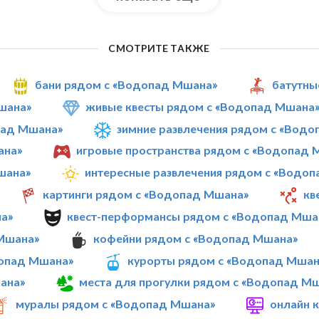
СМОТРИТЕ ТАКЖЕ
бани рядом с «Водопад Мшана»
батутны
шана»
живые квесты рядом с «Водопад Мшана
пад Мшана»
зимние развлечения рядом с «Вод
ана»
игровые пространства рядом с «Водопад 
шана»
интересные развлечения рядом с «Водо
картинги рядом с «Водопад Мшана»
кв
а»
квест-перформансы рядом с «Водопад Мша
 Мшана»
кофейни рядом с «Водопад Мшана»
допад Мшана»
курорты рядом с «Водопад Мшан
ана»
места для прогулки рядом с «Водопад М
муралы рядом с «Водопад Мшана»
онлайн 