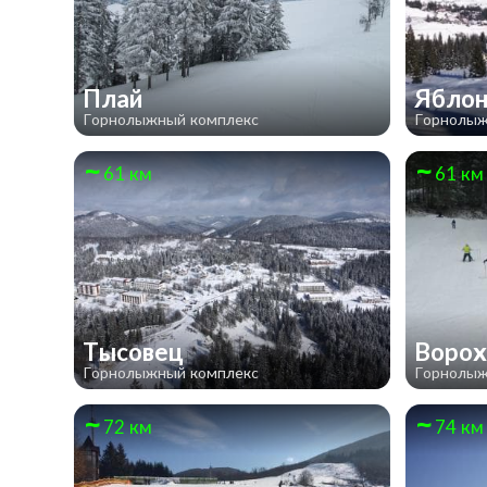
Плай
Ябло
Горнолыжный комплекс
Горнолыж
61 км
61 км
Тысовец
Воро
Горнолыжный комплекс
Горнолыж
72 км
74 км