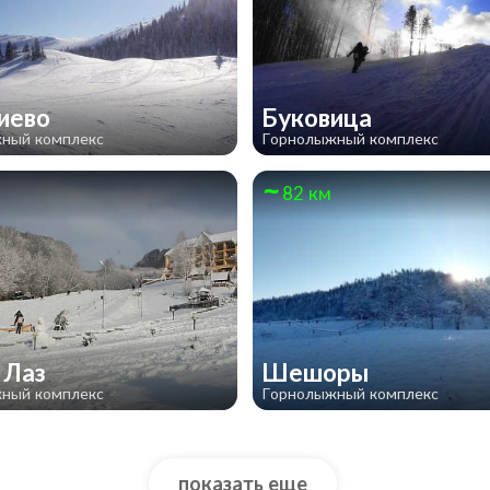
иево
Буковица
ный комплекс
Горнолыжный комплекс
82 км
 Лаз
Шешоры
ный комплекс
Горнолыжный комплекс
показать еще