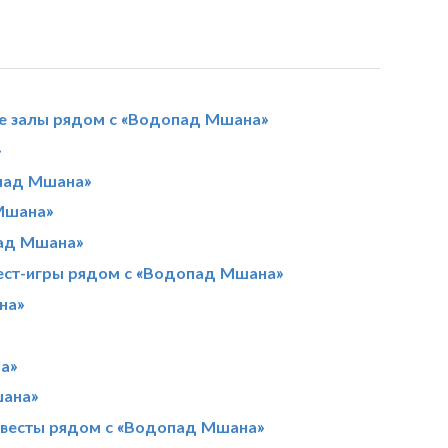
е залы рядом с «Водопад Мшана»
»
опад Мшана»
Мшана»
пад Мшана»
ест-игры рядом с «Водопад Мшана»
на»
а»
шана»
квесты рядом с «Водопад Мшана»