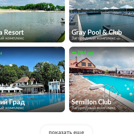
a Resort
Gray Pool & Club
ый комплекс
Загородный комплекс
м
194 км
ий Град
Semillon Club
ый комплекс
Загородный комплекс
показать еще