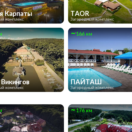
я Карпаты
TAOR
ый комплекс
Загородный комплекс
м
166 км
 Викингов
ПАЙТАШ
ый комплекс
Загородный комплекс
м
176 км