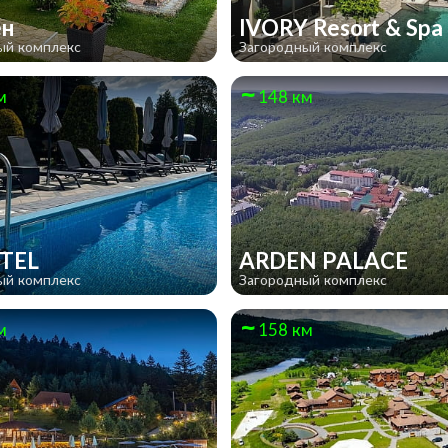
ен
IVORY Resort & Spa
ый комплекс
Загородный комплекс
м
148 км
OTEL
ARDEN PALACE
ый комплекс
Загородный комплекс
м
158 км