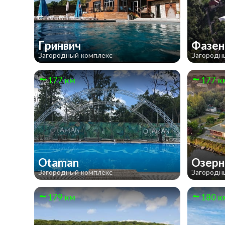
Гринвич
Фазен
Загородный комплекс
Загородн
177 км
177 к
Otaman
Озерн
Загородный комплекс
Загородн
179 км
180 к