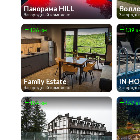
Панорама HILL
Волл
Загородный комплекс
Загородн
136 км
139 к
Family Estate
IN H
Загородный комплекс
Загородн
154 км
157 к