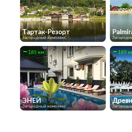
Тартак-Резорт
Palmir
Загородный комплекс
Загородн
185 км
189 к
ЭНЕЙ
Древн
Загородный комплекс
Загородн