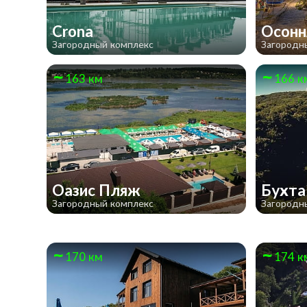
Crona
Осонн
Загородный комплекс
Загородн
163 км
166 к
Оазис Пляж
Бухта
Загородный комплекс
Загородн
170 км
174 к