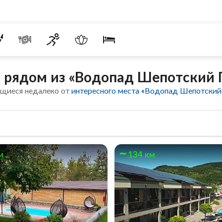
 рядом из «Водопад Шепотский 
ящиеся недалеко от
интересного места «Водопад Шепотский
м
134 км