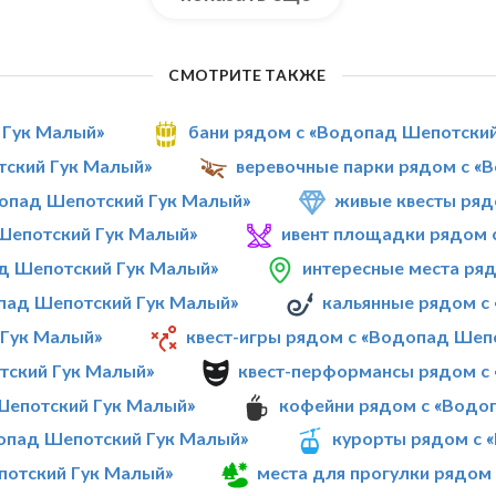
СМОТРИТЕ ТАКЖЕ
 Гук Малый»
бани рядом с «Водопад Шепотски
тский Гук Малый»
веревочные парки рядом с «
опад Шепотский Гук Малый»
живые квесты ряд
 Шепотский Гук Малый»
ивент площадки рядом 
ад Шепотский Гук Малый»
интересные места ря
опад Шепотский Гук Малый»
кальянные рядом с
 Гук Малый»
квест-игры рядом с «Водопад Шеп
тский Гук Малый»
квест-перформансы рядом с
Шепотский Гук Малый»
кофейни рядом с «Водо
допад Шепотский Гук Малый»
курорты рядом с 
потский Гук Малый»
места для прогулки рядом