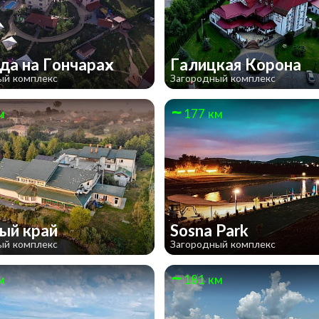
да на Гончарах
Галицкая Корона
ый комплекс
Загородный комплекс
м
177 км
ый край
Sosna Park
ый комплекс
Загородный комплекс
м
181 км