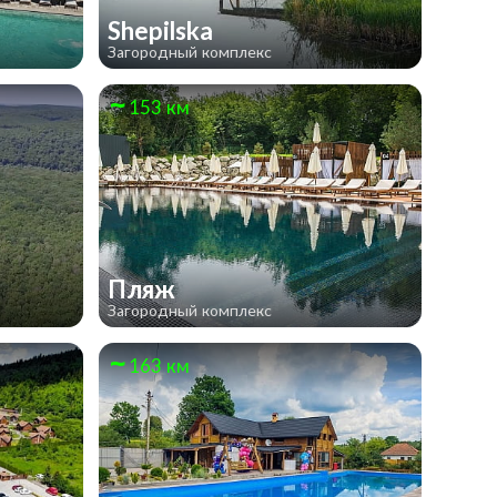
Shepilska
Загородный комплекс
153 км
Пляж
Загородный комплекс
163 км