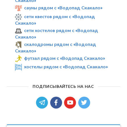
Скакало»
сауны рядом с «Водопад Скакало»
сети квестов рядом с «Водопад
Скакало»
сети хостелов рядом с «Водопад
Скакало»
скалодромы рядом с «Водопад
Скакало»
футзал рядом с «Водопад Скакало»
хостелы рядом с «Водопад Скакало»
ПОДПИСЫВАЙТЕСЬ НА НАС