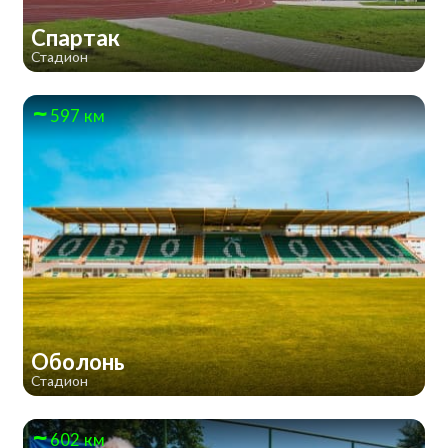
Спартак
Стадион
597 км
Оболонь
Стадион
602 км