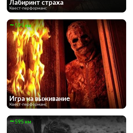
Лабиринт страха
Квест-перформанс
595 км
Игра на выживание
Квест-перформанс
595 км