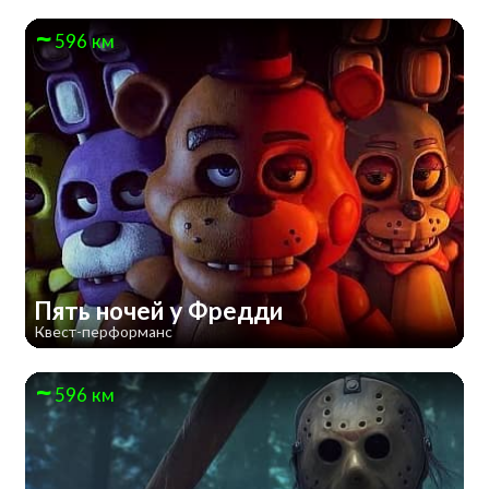
596 км
Пять ночей у Фредди
Квест-перформанс
596 км