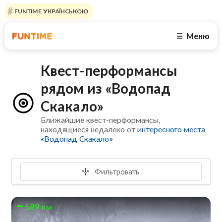
FUNTIME УКРАЇНСЬКОЮ
Меню
☰
Квест-перформансы
рядом из «Водопад
Скакало»
Ближайшие квест-перформансы,
находящиеся недалеко от
интересного места
«Водопад Скакало»
Фильтровать
589 км