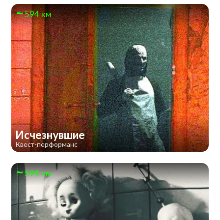
594 км
Исчезнувшие
Квест-перформанс
594 км