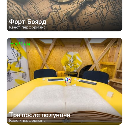
Форт Боярд
Квест-перформанс
594 км
Три после полуночи
Квест-перформанс