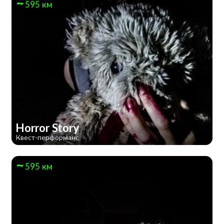
595 км
Horror Story
Квест-перформанс
595 км