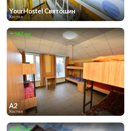
YourHostel Святошин
Хостел
587 км
А2
Хостел
587 км