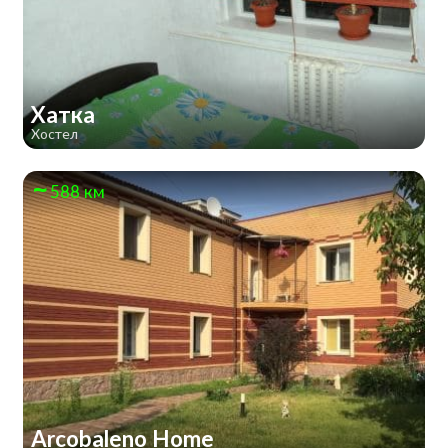
Хатка
Хостел
588 км
Arcobaleno Home