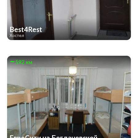
Best4Rest
Хостел
592 км
ЕвроСити на Богдановской