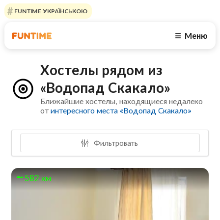
FUNTIME УКРАЇНСЬКОЮ
Меню
☰
Хостелы рядом из
«Водопад Скакало»
Ближайшие хостелы, находящиеся недалеко
от
интересного места «Водопад Скакало»
Фильтровать
582 км