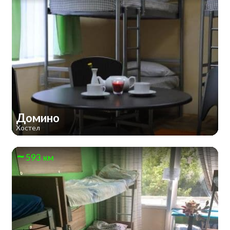
Домино
Хостел
593 км