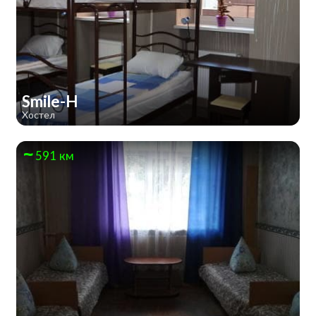
Smile-H
Хостел
591 км