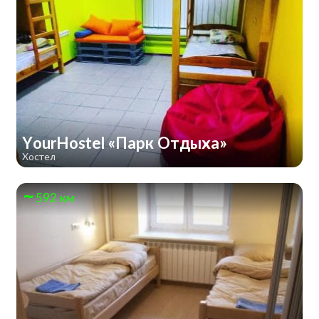
YourHostel «Парк Отдыха»
Хостел
592 км