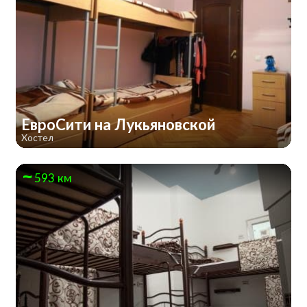
ЕвроСити на Лукьяновской
Хостел
593 км