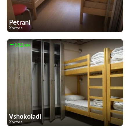
Petrani
Хостел
592 км
Vshokoladi
Хостел