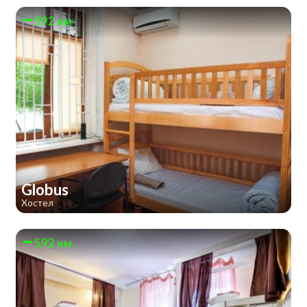
592 км
Globus
Хостел
592 км