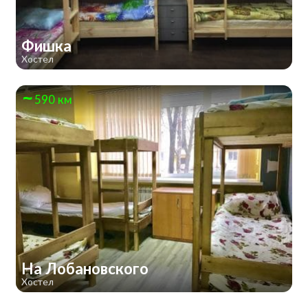
Фишка
Хостел
590 км
На Лобановского
Хостел