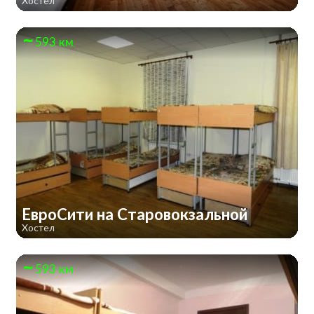
Хостел
593 км
ЕвроСити на Старовокзальной
Хостел
593 км