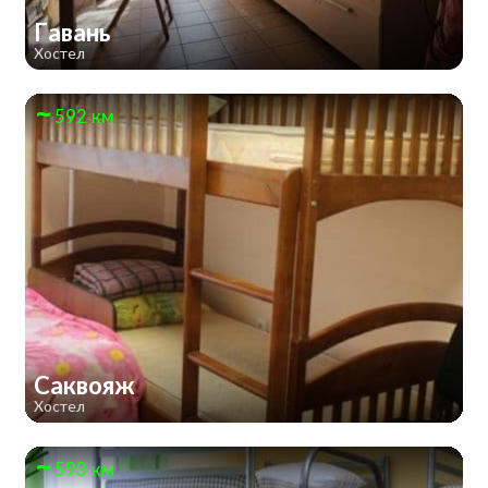
Гавань
Хостел
592 км
Саквояж
Хостел
593 км