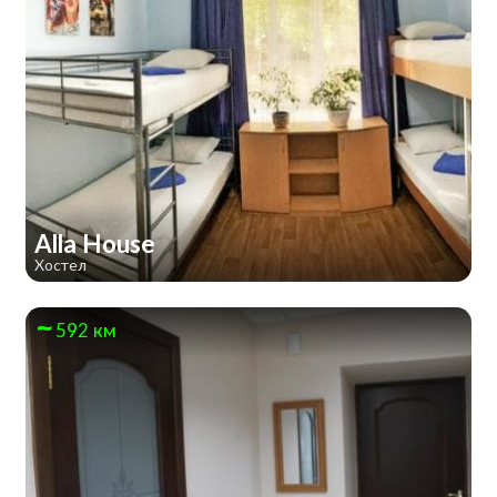
Alla House
Хостел
592 км