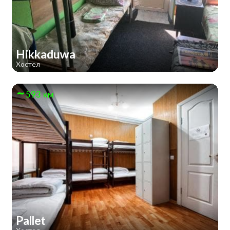
Hikkaduwa
Хостел
593 км
Pallet