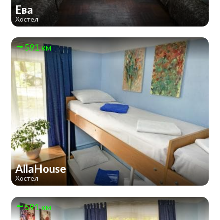
Ева
Хостел
591 км
AllaHouse
Хостел
591 км