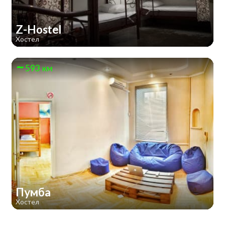
Z-Hostel
Хостел
593 км
Пумба
Хостел