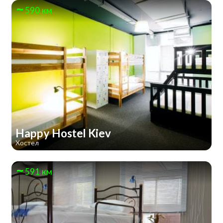
590 км
Happy Hostel Kiev
Хостел
591 км