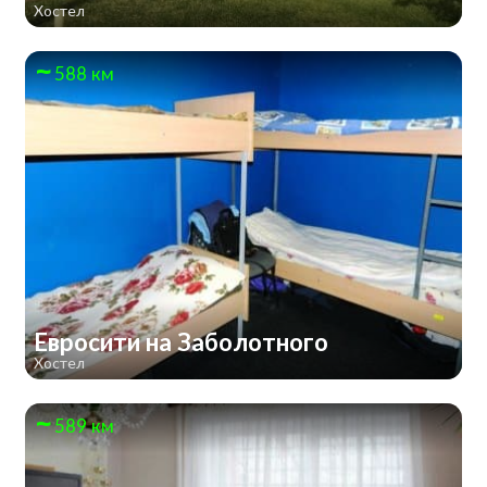
Хостел
588 км
Евросити на Заболотного
Хостел
589 км