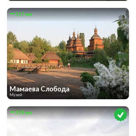
517 км
Мамаева Слобода
Музей
519 км