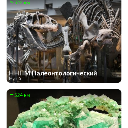
524 км
ННПМ Палеонтологический
Музей
524 км