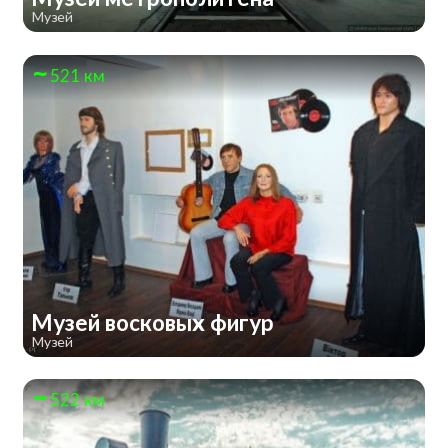
Музей
521 км
Музей восковых фигур
Музей
522 км