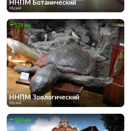
ННПМ Ботанический
Музей
524 км
ННПМ Зоологический
Музей
524 км