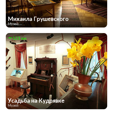
Михаила Грушевского
Музей
523 км
Усадьба на Кудрявке
Музей