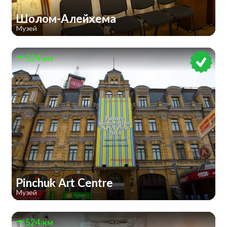
Шолом-Алейхема
Музей
524 км
Pinchuk Art Centre
Музей
524 км