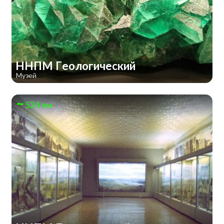
ННПМ Геологический
Музей
524 км