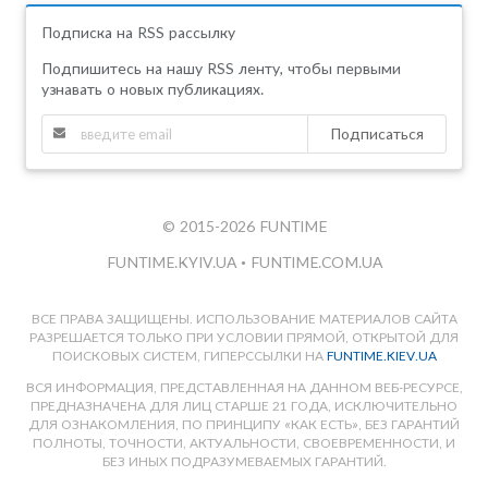
Подписка на RSS рассылку
Подпишитесь на нашу RSS ленту, чтобы первыми
узнавать о новых публикациях.
Подписаться
© 2015-2026 FUNTIME
FUNTIME.KYIV.UA
•
FUNTIME.COM.UA
ВСЕ ПРАВА ЗАЩИЩЕНЫ. ИСПОЛЬЗОВАНИЕ МАТЕРИАЛОВ САЙТА
РАЗРЕШАЕТСЯ ТОЛЬКО ПРИ УСЛОВИИ ПРЯМОЙ, ОТКРЫТОЙ ДЛЯ
ПОИСКОВЫХ СИСТЕМ, ГИПЕРССЫЛКИ НА
FUNTIME.KIEV.UA
ВСЯ ИНФОРМАЦИЯ, ПРЕДСТАВЛЕННАЯ НА ДАННОМ ВЕБ-РЕСУРСЕ,
ПРЕДНАЗНАЧЕНА ДЛЯ ЛИЦ СТАРШЕ 21 ГОДА, ИСКЛЮЧИТЕЛЬНО
ДЛЯ ОЗНАКОМЛЕНИЯ, ПО ПРИНЦИПУ «КАК ЕСТЬ», БЕЗ ГАРАНТИЙ
ПОЛНОТЫ, ТОЧНОСТИ, АКТУАЛЬНОСТИ, СВОЕВРЕМЕННОСТИ, И
БЕЗ ИНЫХ ПОДРАЗУМЕВАЕМЫХ ГАРАНТИЙ.