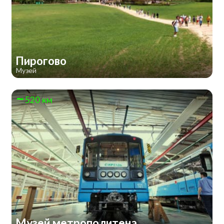
Пирогово
Музей
520 км
Музей метрополитена