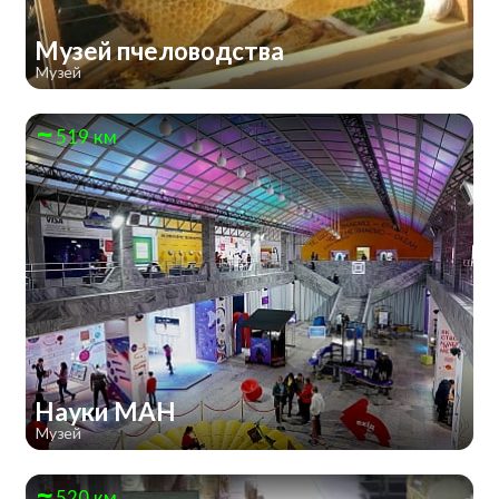
Музей пчеловодства
Музей
519 км
Науки МАН
Музей
520 км