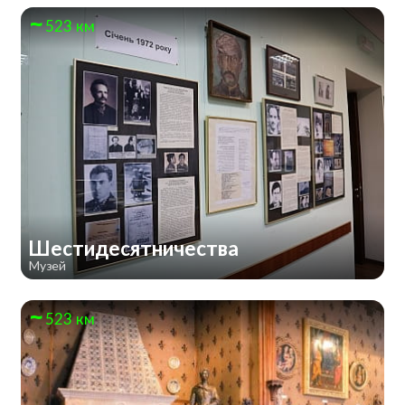
523 км
Шестидесятничества
Музей
523 км