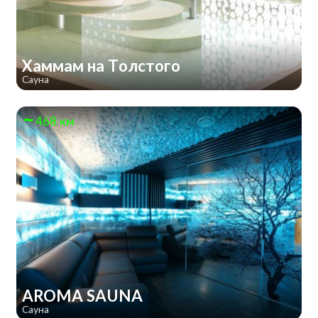
Хаммам на Толстого
Сауна
468 км
AROMA SAUNA
Сауна