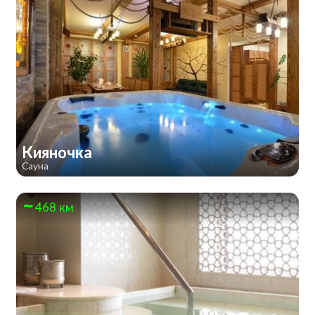
Кияночка
Сауна
468 км