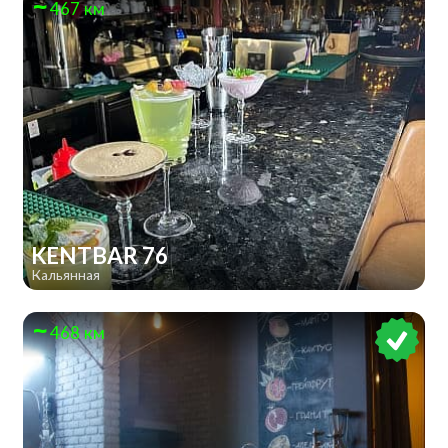
467 км
KENTBAR 76
Кальянная
468 км