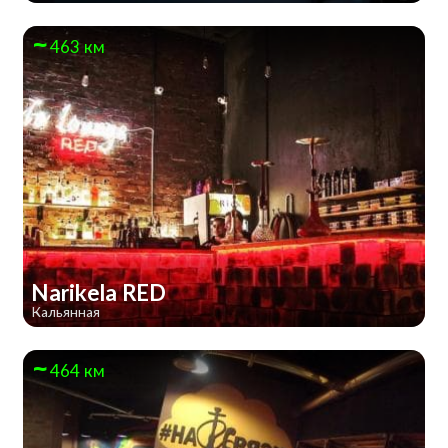
463 км
Narikela RED
Кальянная
464 км