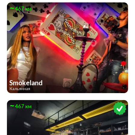
467 км
Smokeland
Кальянная
467 км