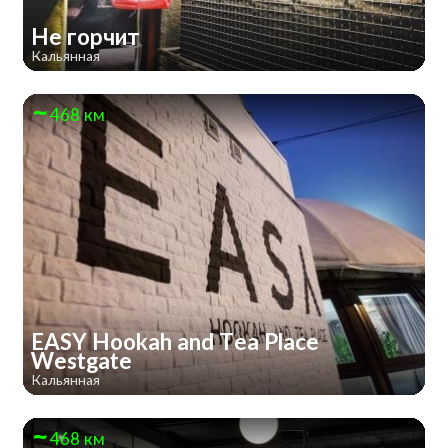
Не горчит
Кальянная
468 км
EASY Hookah and Tea Place
Westgate
Кальянная
468 км