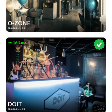
O-ZONE
Кальянная
463 км
DOIT
Кальянная