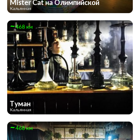
Mister Cat на Олимпийской
Кальянная
468 км
Туман
Кальянная
468 км