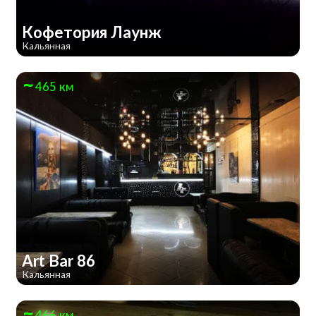
Кофетория Лаунж
Кальянная
465 км
Art Bar 86
Кальянная
466 км