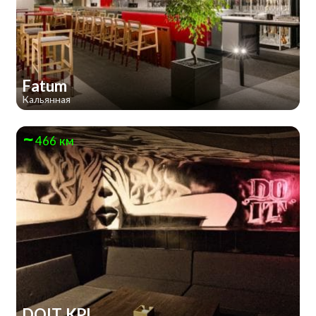
Fatum
Кальянная
466 км
DOIT KPI