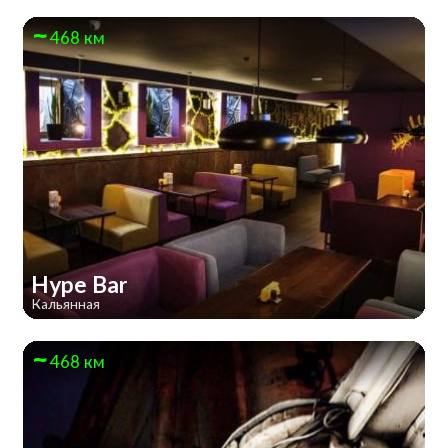
468 км
Hype Bar
Кальянная
468 км