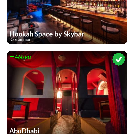
Hookah Space by Skybar
Кальянная
468 км
AbuDhabi