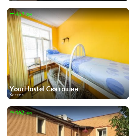
462 км
YourHostel Святошин
Хостел
462 км