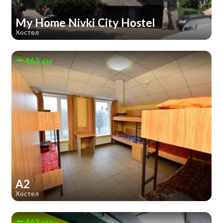
My Home Nivki City Hostel
Хостел
463 км
А2
Хостел
463 км