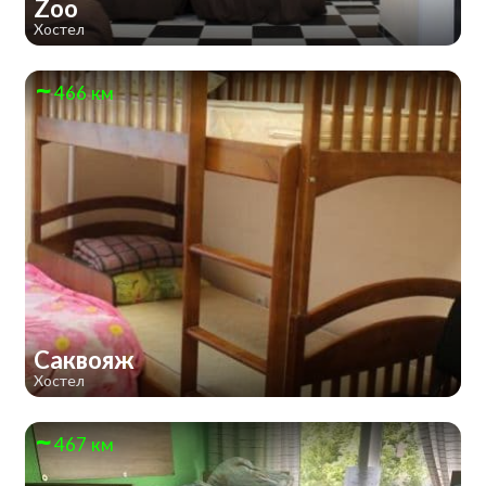
Zoo
Хостел
466 км
Саквояж
Хостел
467 км