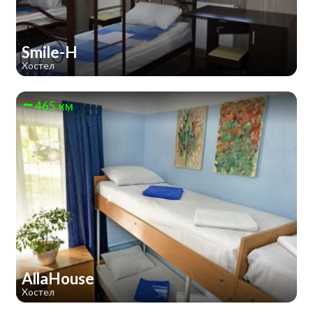
Smile-H
Хостел
465 км
AllaHouse
Хостел