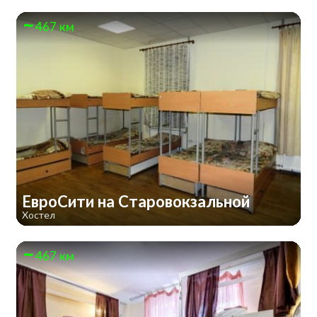
467 км
ЕвроСити на Старовокзальной
Хостел
467 км