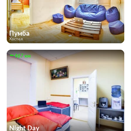
Пумба
Хостел
467 км
Night Day