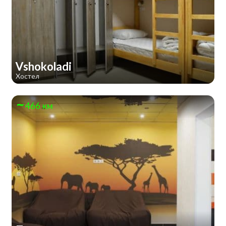
Vshokoladi
Хостел
466 км