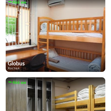
466 км
Globus
Хостел
466 км