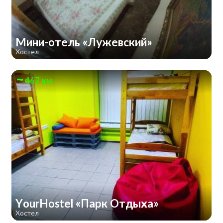
Мини-отель «Лужевский»
Хостел
467 км
YourHostel «Парк Отдыха»
Хостел