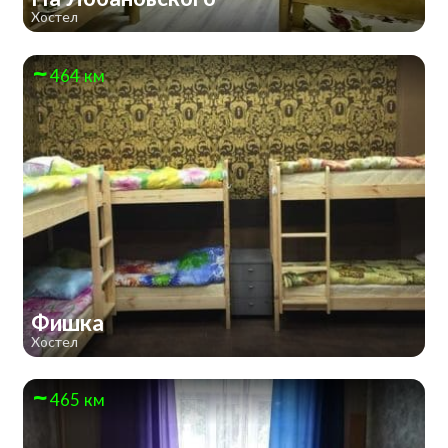
Хостел
464 км
Фишка
Хостел
465 км