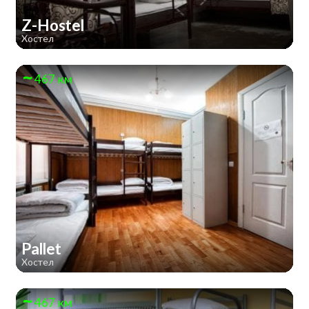
Z-Hostel
Хостел
467 км
Pallet
Хостел
467 км