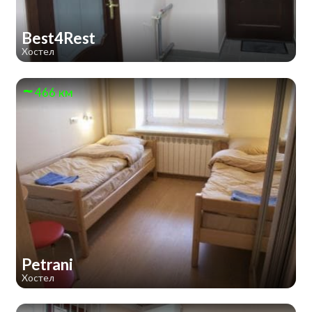
Best4Rest
Хостел
466 км
Petrani
Хостел