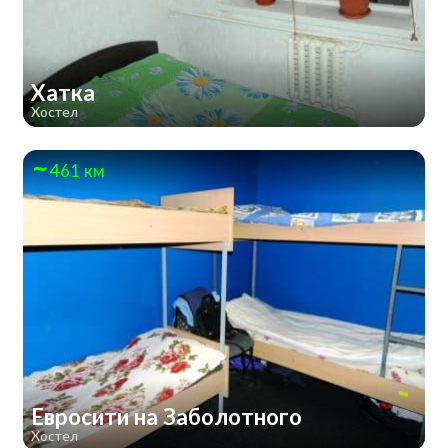
Хатка
Хостел
461 км
Евросити на Заболотного
Хостел