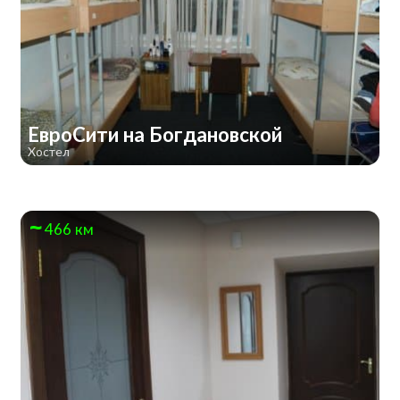
ЕвроСити на Богдановской
Хостел
466 км