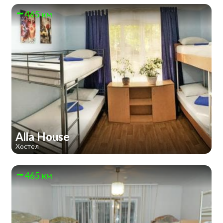
465 км
Alla House
Хостел
465 км