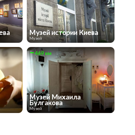
иева
Музей истории Киева
Музей
469 км
Музей Михаила
Булгакова
Музей