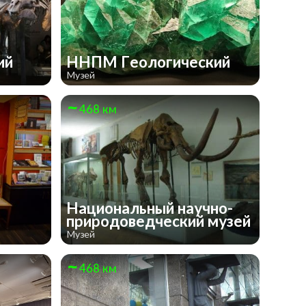
ий
ННПМ Геологический
Музей
468 км
Национальный научно-
природоведческий музей
Музей
468 км