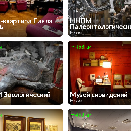
-квартира Павла
ННПМ
ны
Палеонтологическ
Музей
м
468 км
 Зоологический
Музей сновидений
Музей
м
468 км