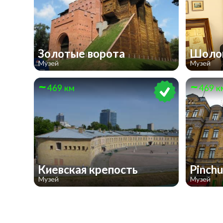
Золотые ворота
Шоло
Музей
Музей
469 км
469 к
Киевская крепость
Pinchu
Музей
Музей