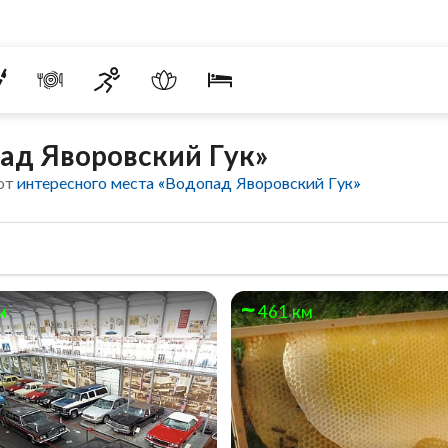
ад Яворовский Гук»
 от
интересного места «Водопад Яворовский Гук»
м
461 км