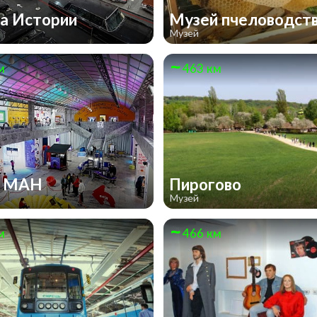
а Истории
Музей пчеловодст
Музей
м
463 км
и МАН
Пирогово
Музей
м
466 км