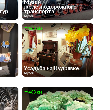
Музей
железнодорожного
игур
транспорта
Музей
468 км
ов
Усадьба на Кудрявке
Музей
468 км