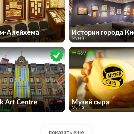
м-Алейхема
Истории города К
Музей
м
469 км
k Art Centre
Музей сыра
Музей
показать еще