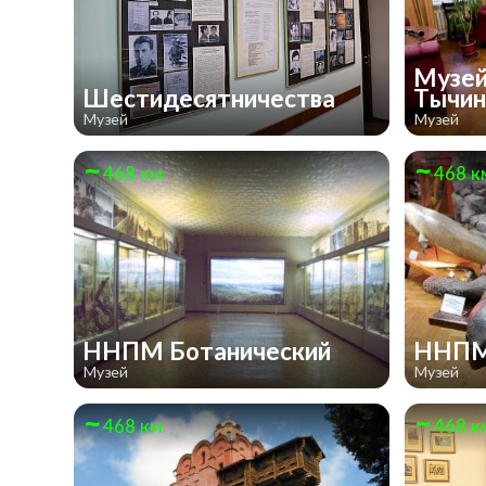
Музей
Шестидесятничества
Тычи
Музей
Музей
468 км
468 к
ННПМ Ботанический
ННПМ
Музей
Музей
468 км
468 к