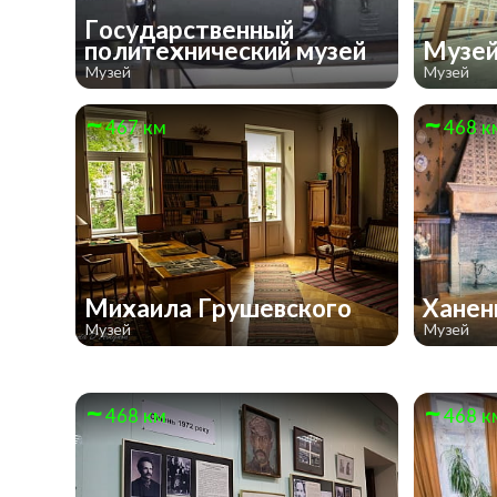
Государственный
политехнический музей
Музей
Музей
Музей
467 км
468 к
Михаила Грушевского
Хане
Музей
Музей
468 км
468 к