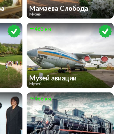
ва
Мамаева Слобода
Музей
463 км
Музей авиации
Музей
466 км