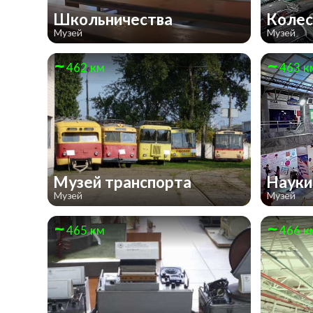
Школьничества
Колес
Музей
Музей
462 км
463 к
Музей транспорта
Наук
Музей
Музей
465 км
466 к