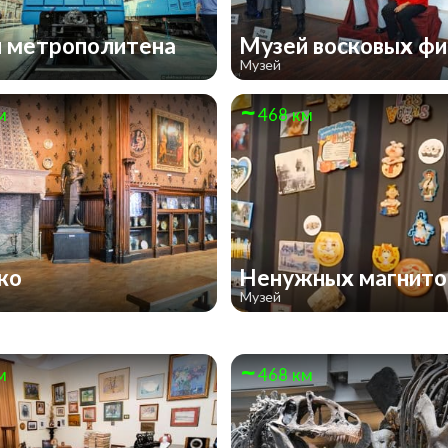
 метрополитена
Музей восковых ф
Музей
м
468 км
нко
Ненужных магнит
Музей
м
468 км