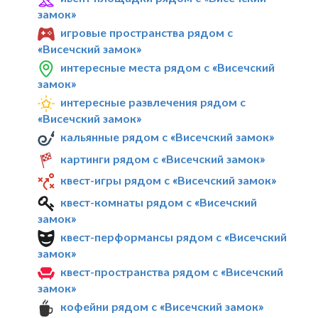
замок»
игровые пространства рядом с
«Висечский замок»
интересные места рядом с «Висечский
замок»
интересные развлечения рядом с
«Висечский замок»
кальянные рядом с «Висечский замок»
картинги рядом с «Висечский замок»
квест-игры рядом с «Висечский замок»
квест-комнаты рядом с «Висечский
замок»
квест-перформансы рядом с «Висечский
замок»
квест-пространства рядом с «Висечский
замок»
кофейни рядом с «Висечский замок»