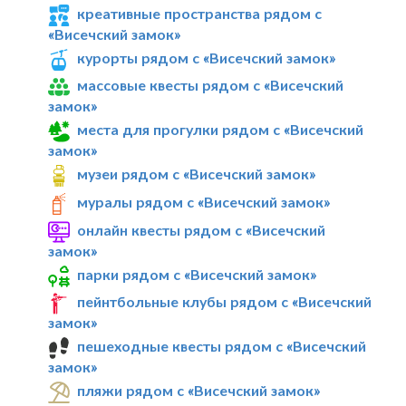
креативные пространства рядом с
«Висечский замок»
курорты рядом с «Висечский замок»
массовые квесты рядом с «Висечский
замок»
места для прогулки рядом с «Висечский
замок»
музеи рядом с «Висечский замок»
муралы рядом с «Висечский замок»
онлайн квесты рядом с «Висечский
замок»
парки рядом с «Висечский замок»
пейнтбольные клубы рядом с «Висечский
замок»
пешеходные квесты рядом с «Висечский
замок»
пляжи рядом с «Висечский замок»