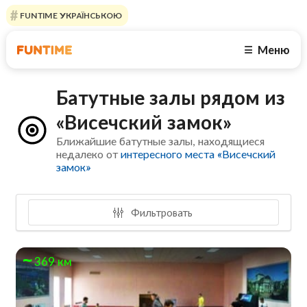
FUNTIME УКРАЇНСЬКОЮ
Меню
☰
Батутные залы рядом из
«Висечский замок»
Ближайшие батутные залы, находящиеся
недалеко от
интересного места «Висечский
замок»
Фильтровать
369 км