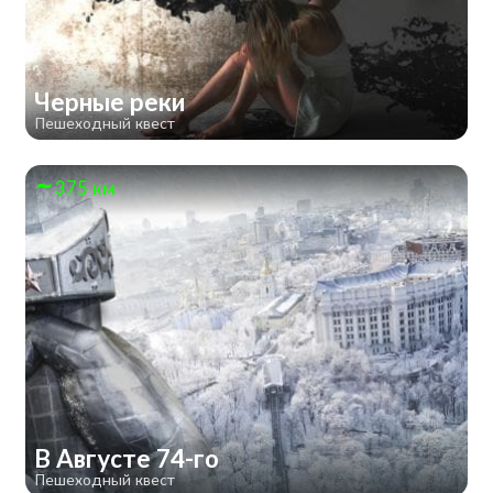
Черные реки
Пешеходный квест
375 км
В Августе 74-го
Пешеходный квест