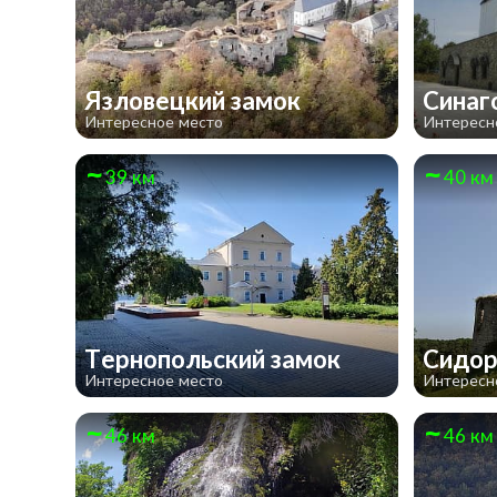
Язловецкий замок
Синаг
Интересное место
Интересн
39 км
40 км
Тернопольский замок
Сидор
Интересное место
Интересн
46 км
46 км