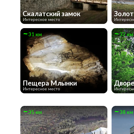
Скалатский замок
Золот
Интересное место
Интересн
31 км
32 км
Пещера Млынки
Дворе
Интересное место
Интересн
35 км
38 км