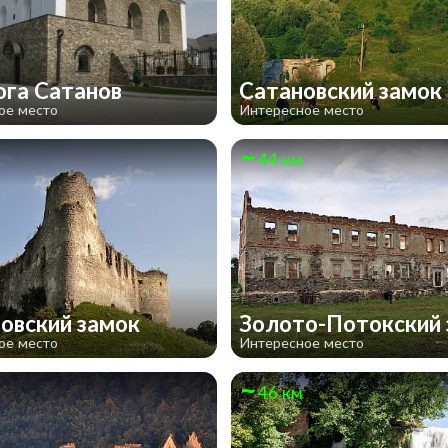
ога Сатанов
Сатановский замок
ое место
Интересное место
44 км
овский замок
Золото-Потокский
ое место
Интересное место
46 км