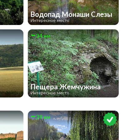
к
Водопад Монаши Слезы
Интересное место
34 км
Пещера Жемчужина
Интересное место
39 км