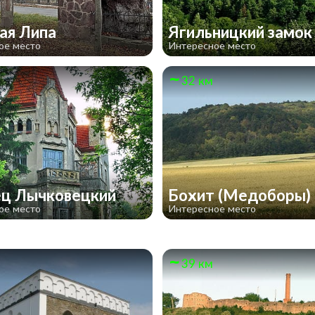
ая Липа
Ягильницкий замо
ое место
Интересное место
32 км
ц Лычковецкий
Бохит (Медоборы)
ое место
Интересное место
39 км