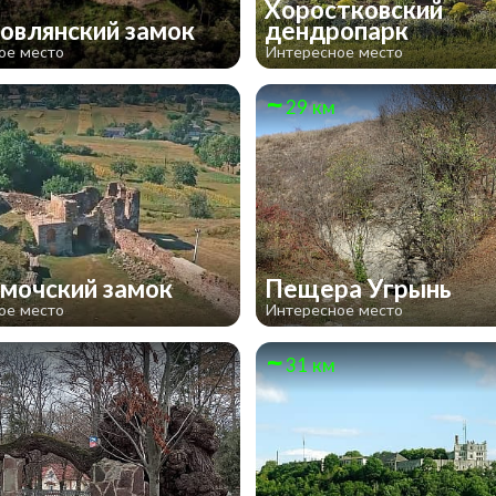
Хоростковский
овлянский замок
дендропарк
ое место
Интересное место
29 км
мочский замок
Пещера Угрынь
ое место
Интересное место
31 км