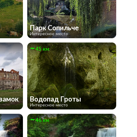
Парк Сопильче
Интересное место
45 км
 замок
Водопад Гроты
Интересное место
46 км