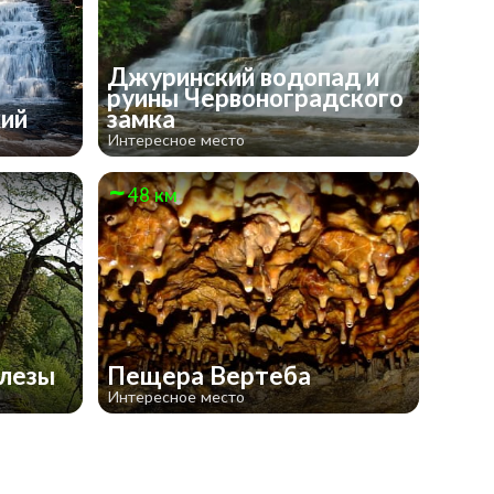
Джуринский водопад и
руины Червоноградского
кий
замка
Интересное место
48 км
слезы
Пещера Вертеба
Интересное место