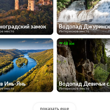
ноградский замок
Водопад Джуринс
ое место
Интересное место
48 км
в Инь-Янь
Водопад Девичьи 
ое место
Интересное место
показать еще