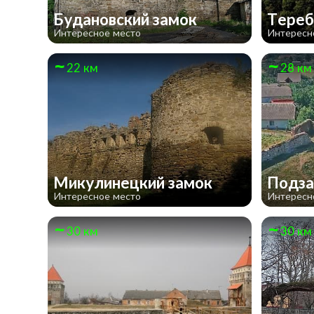
Будановский замок
Тереб
Интересное место
Интересн
22 км
28 км
Микулинецкий замок
Подза
Интересное место
Интересн
30 км
30 км