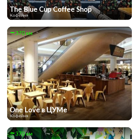
The Blue Cup Coffee Shop
Кофейня
370 км
One Love в ЦУМе
Кофейня
370 км