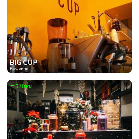
BIG CUP
Кофейня
370 км