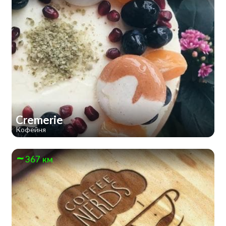
Cremerie
Кофейня
367 км