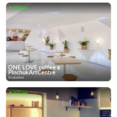
370 км
ONE LOVE coffee в
PinchukArtCentre
Кофейня
370 км