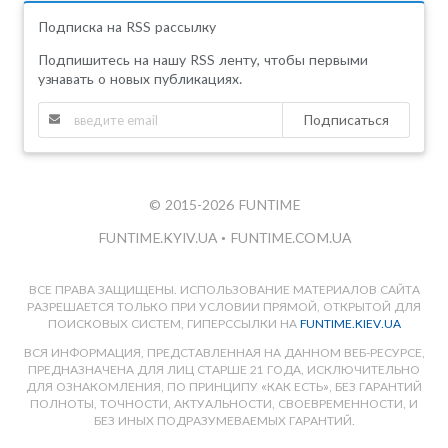
Подписка на RSS рассылку
Подпишитесь на нашу RSS ленту, чтобы первыми
узнавать о новых публикациях.
Подписаться
© 2015-2026 FUNTIME
FUNTIME.KYIV.UA
•
FUNTIME.COM.UA
ВСЕ ПРАВА ЗАЩИЩЕНЫ. ИСПОЛЬЗОВАНИЕ МАТЕРИАЛОВ САЙТА
РАЗРЕШАЕТСЯ ТОЛЬКО ПРИ УСЛОВИИ ПРЯМОЙ, ОТКРЫТОЙ ДЛЯ
ПОИСКОВЫХ СИСТЕМ, ГИПЕРССЫЛКИ НА
FUNTIME.KIEV.UA
ВСЯ ИНФОРМАЦИЯ, ПРЕДСТАВЛЕННАЯ НА ДАННОМ ВЕБ-РЕСУРСЕ,
ПРЕДНАЗНАЧЕНА ДЛЯ ЛИЦ СТАРШЕ 21 ГОДА, ИСКЛЮЧИТЕЛЬНО
ДЛЯ ОЗНАКОМЛЕНИЯ, ПО ПРИНЦИПУ «КАК ЕСТЬ», БЕЗ ГАРАНТИЙ
ПОЛНОТЫ, ТОЧНОСТИ, АКТУАЛЬНОСТИ, СВОЕВРЕМЕННОСТИ, И
БЕЗ ИНЫХ ПОДРАЗУМЕВАЕМЫХ ГАРАНТИЙ.