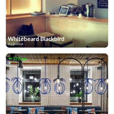
Whitebeard Blackbird
Кофейня
370 км