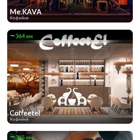
Me.KAVA
Кофейня
364 км
Coffeetel
Кофейня
365 км