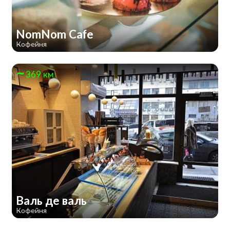
NomNom Cafe
Кофейня
369 км
Валь де валь
Кофейня