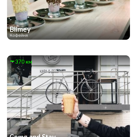
Blimey
Кофейня
370 км
Come and Stay