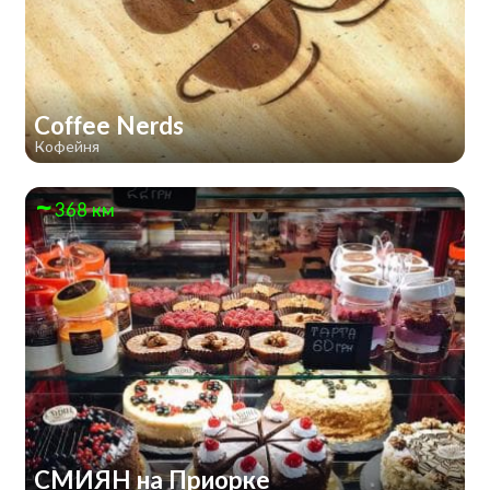
Coffee Nerds
Кофейня
368 км
СМИЯН на Приорке