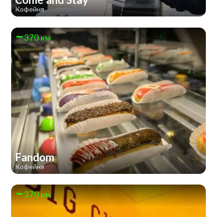
Кофейня
370 км
Fandom
Кофейня
370 км