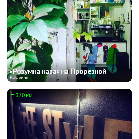
«Розумна кава» на Прорезной
Кофейня
370 км