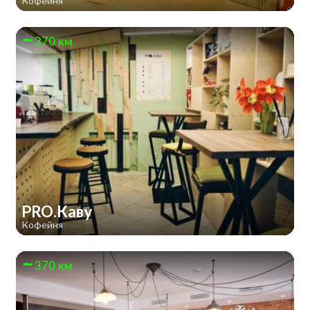
Кофейня
370 км
PRO.Каву
Кофейня
370 км