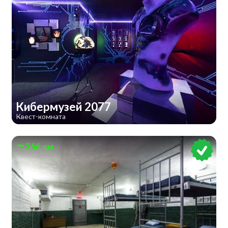
Кибермузей 2077
Квест-комната
366 км