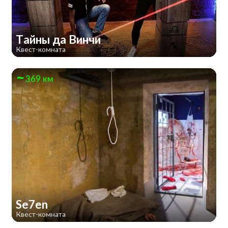
Тайны да Винчи
Квест-комната
369 км
Se7en
Квест-комната