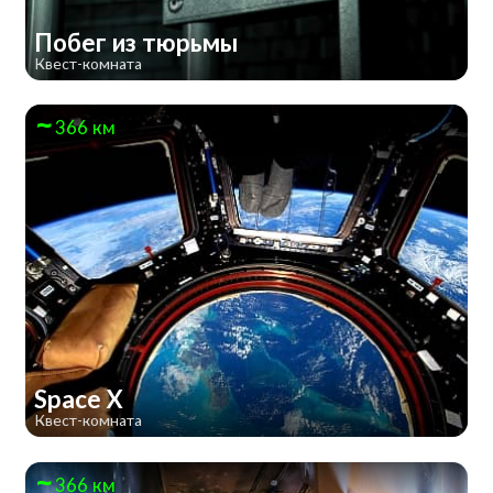
Побег из тюрьмы
Квест-комната
366 км
Space X
Квест-комната
366 км