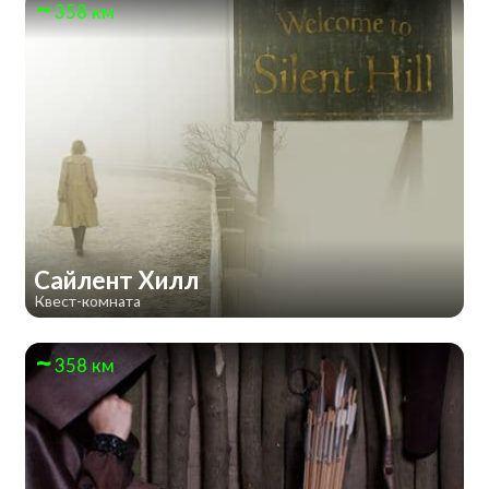
358 км
Сайлент Хилл
Квест-комната
358 км