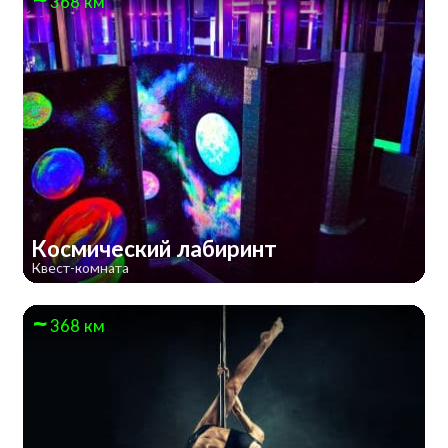
368 км
Космический лабиринт
Квест-комната
368 км