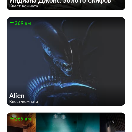
Индиана Джонс: Золото Скифов
Квест-комната
369 км
Alien
Квест-комната
369 км