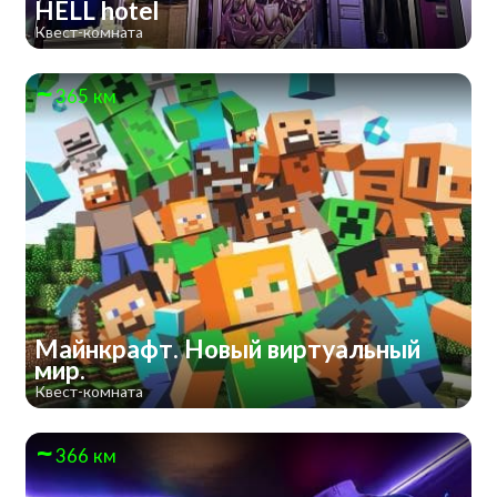
HELL hotel
Квест-комната
365 км
Майнкрафт. Новый виртуальный
мир.
Квест-комната
366 км