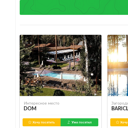
Интересное место
Загород
DOM
BARIC
Хочу посетить
Уже посетил
Хочу