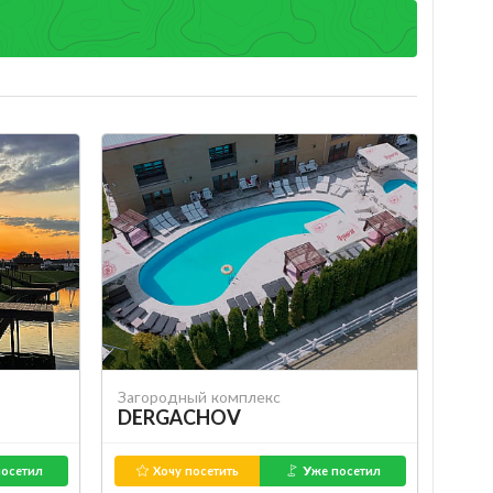
Загородный комплекс
DERGACHOV
осетил
Хочу посетить
Уже посетил