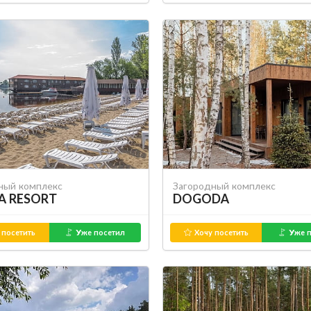
ный комплекс
Загородный комплекс
A RESORT
DOGODA
 посетить
Уже посетил
Хочу посетить
Уже п