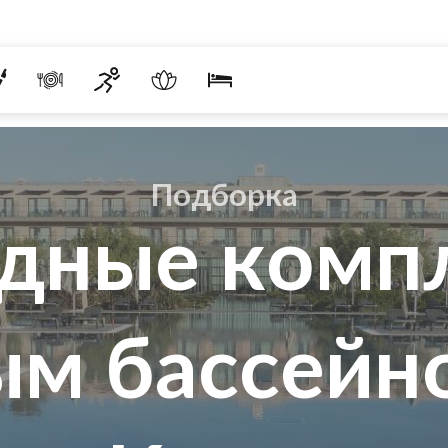
Подборка
дные комп
м бассейн