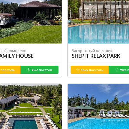
ный комплекс
Загородный комплекс
FAMILY HOUSE
SHEPIT RELAX PARK
 посетить
Уже посетил
Хочу посетить
Уже п