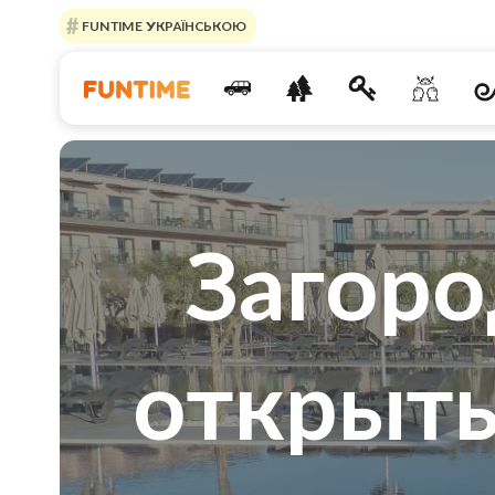
FUNTIME УКРАЇНСЬКОЮ
Загоро
открыты