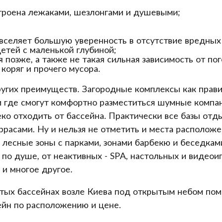
строена лежаками, шезлонгами и душевыми;
 вселяет большую уверенность в отсутствие вредных
етей с маленькой глубиной;
 позже, а также не такая сильная зависимость от по
 коряг и прочего мусора.
других преимуществ. Загородные комплексы как прав
 где смогут комфортно разместиться шумные компан
о отходить от бассейна. Практически все базы отды
расами. Ну и нельзя не отметить и места расположен
лесные зоны с парками, зонами барбекю и беседками
 по душе, от неактивных - SPA, настольных и видеои
 и многое другое.
тых бассейнах возле Киева под открытым небом пом
йн по расположению и цене.