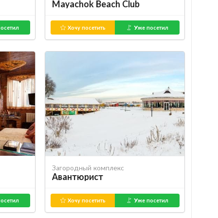
Mayachok Beach Club
осетил
Хочу посетить
Уже посетил
Загородный комплекс
Авантюрист
осетил
Хочу посетить
Уже посетил