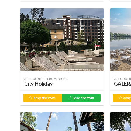
Загородный комплекс
Загород
City Holiday
GALER
Хочу посетить
Уже посетил
Хочу