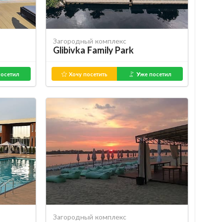
Загородный комплекс
Glibivka Family Park
осетил
Хочу посетить
Уже посетил
Загородный комплекс