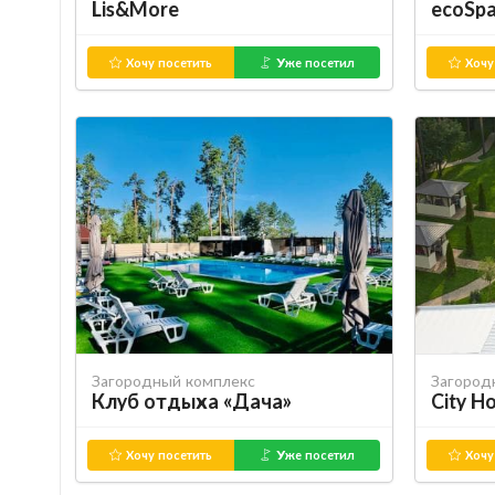
Lis&More
ecoSpa
Хочу посетить
Уже посетил
Хочу
Загородный комплекс
Загород
Клуб отдыха «Дача»
City H
Хочу посетить
Уже посетил
Хочу