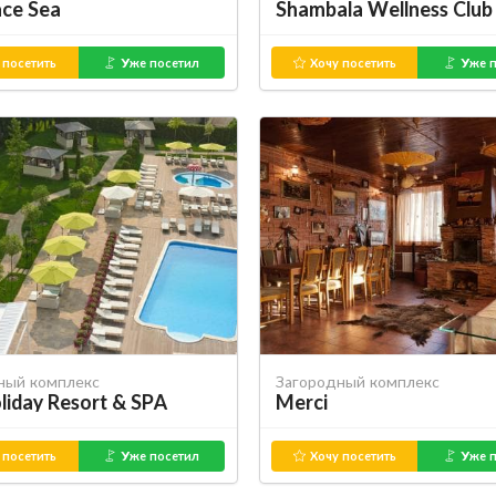
ce Sea
Shambala Wellness Club
 посетить
Уже посетил
Хочу посетить
Уже п
ный комплекс
Загородный комплекс
oliday Resort & SPA
Merci
 посетить
Уже посетил
Хочу посетить
Уже п