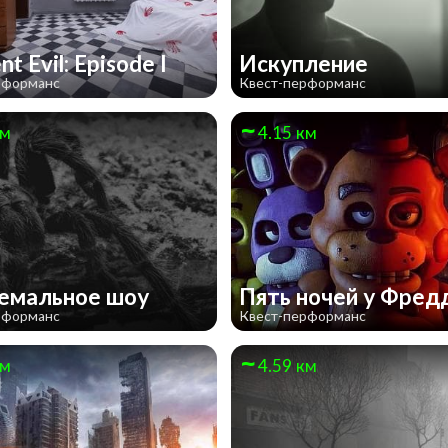
nt Evil: Episode I
Искупление
рформанс
Квест-перформанс
км
4.15 км
емальное шоу
Пять ночей у Фред
рформанс
Квест-перформанс
км
4.59 км