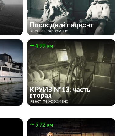
Последний пациент
Квест-перформанс
4.99 км
КРУИЗ №13: часть
вторая
Квест-перформанс
5.72 км