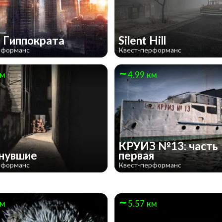
 Гиппократа
Silent Hill
рформанс
Квест-перформанс
км
4.99 км
КРУИЗ №13: часть
знувшие
первая
рформанс
Квест-перформанс
км
5.57 км