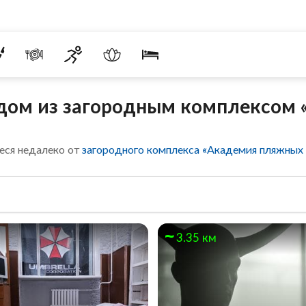
дом из загородным комплексом
еся недалеко от
загородного комплекса «Академия пляжных в
м
3.35 км