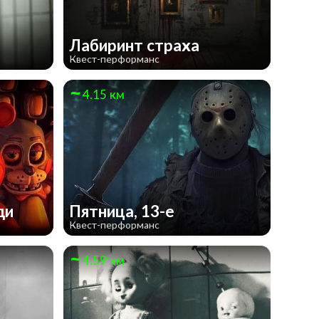
Лабиринт страха
Квест-перформанс
4.15 км
ди
Пятница, 13-е
Квест-перформанс
4.59 км