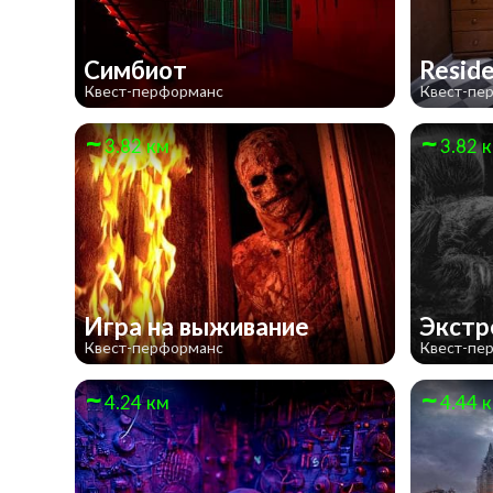
Симбиот
Reside
Квест-перформанс
Квест-пе
3.82 км
3.82 
Игра на выживание
Экстр
Квест-перформанс
Квест-пе
4.24 км
4.44 