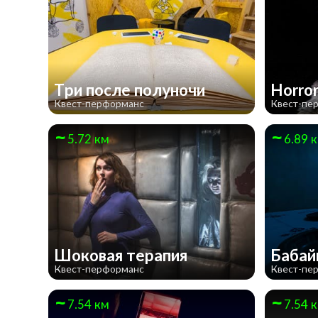
Три после полуночи
Horror
Квест-перформанс
Квест-пе
5.72 км
6.89 
Шоковая терапия
Бабай
Квест-перформанс
Квест-пе
7.54 км
7.54 