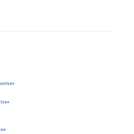
nrise»
ise»
»
se»