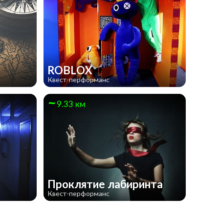
ROBLOX
Квест-перформанс
9.33 км
Проклятие лабиринта
Квест-перформанс