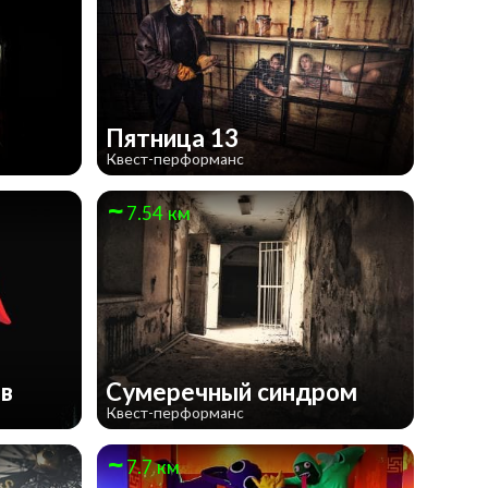
Пятница 13
Квест-перформанс
7.54 км
ев
Сумеречный синдром
Квест-перформанс
7.7 км