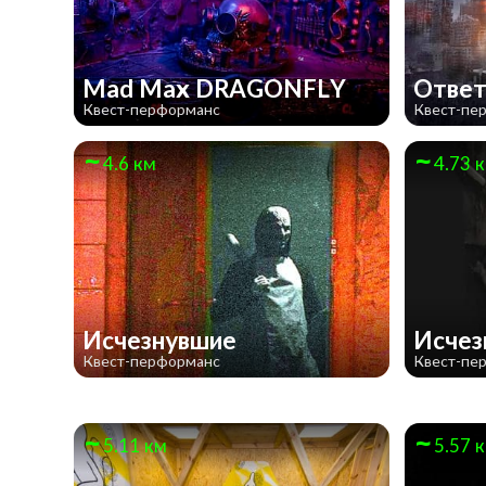
Mad Max DRAGONFLY
Ответ
Квест-перформанс
Квест-пе
4.6 км
4.73 
Исчезнувшие
Исче
Квест-перформанс
Квест-пе
5.11 км
5.57 