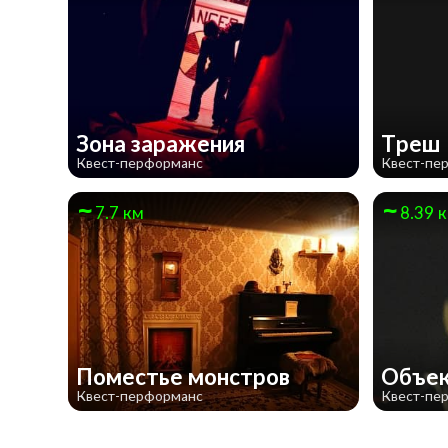
Зона заражения
Треш
Квест-перформанс
Квест-пе
7.7 км
8.39 
Поместье монстров
Объе
Квест-перформанс
Квест-пе