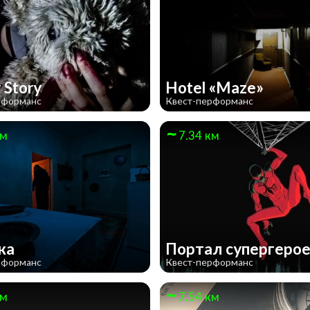
 Story
Hotel «Maze»
рформанс
Квест-перформанс
км
7.34 км
ка
Портал супергеро
рформанс
Квест-перформанс
км
7.54 км