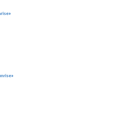
rise»
nrise»
»