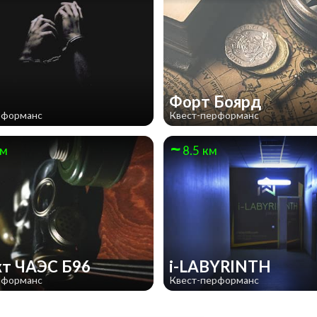
Форт Боярд
рформанс
Квест-перформанс
км
8.5 км
кт ЧАЭС Б96
i-LABYRINTH
рформанс
Квест-перформанс