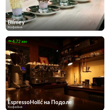
Blimey
Кофейня
4.72 км
EspressoHolic на Подоле
Кофейня