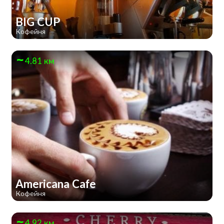
BIG CUP
Кофейня
4.81 км
Americana Cafe
Кофейня
4.92 км