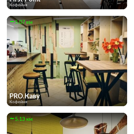
Кофейня
5.07 км
PRO.Каву
Кофейня
5.13 км