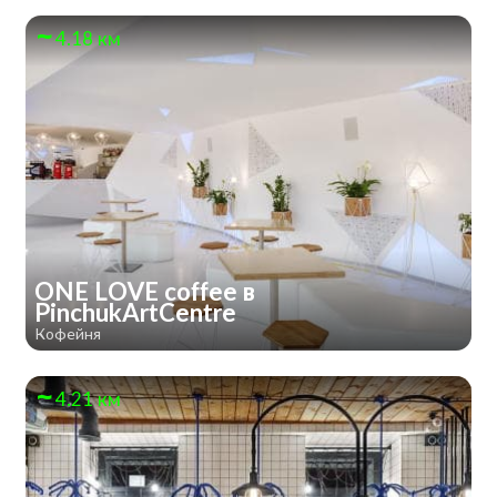
4.18 км
ONE LOVE coffee в
PinchukArtCentre
Кофейня
4.21 км