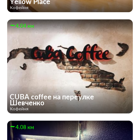
Yellow Place
Кофейня
4.04 км
CUBA coffee на переулке
Шевченко
Кофейня
4.08 км