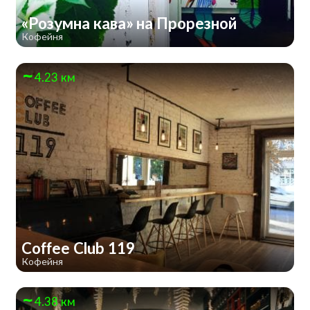
«Розумна кава» на Прорезной
Кофейня
4.23 км
Coffee Club 119
Кофейня
4.38 км