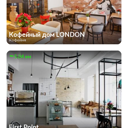
Кофейный дом LONDON
Кофейня
5.04 км
First Point