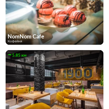
NomNom Cafe
Кофейня
5.85 км