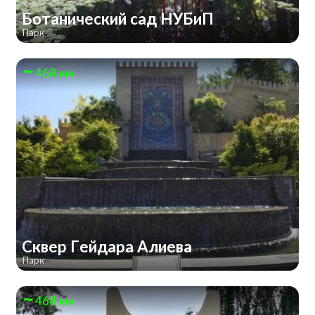
Ботанический сад НУБиП
Парк
468 км
Сквер Гейдара Алиева
Парк
468 км