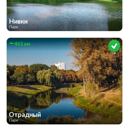
Нивки
Парк
463 км
Отрадный
Парк