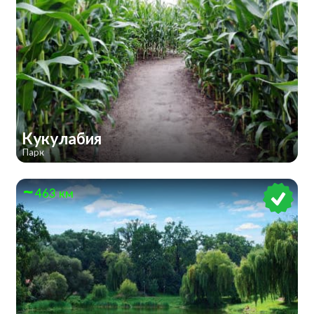
Кукулабия
Парк
463 км