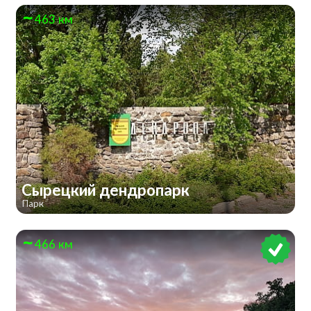
463 км
Сырецкий дендропарк
Парк
466 км