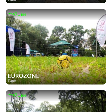
471 км
EUROZONE
Парк
471 км