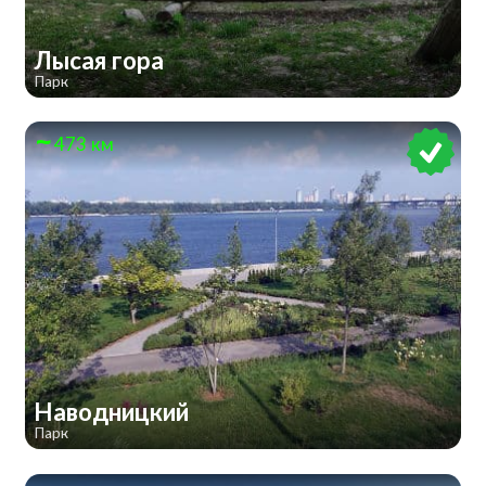
Лысая гора
Парк
473 км
Наводницкий
Парк