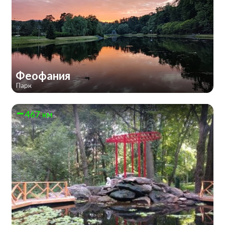
Феофания
Парк
467 км