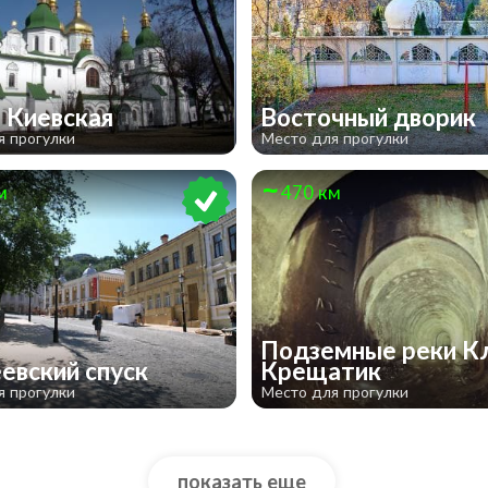
 Киевская
Восточный дворик
я прогулки
Место для прогулки
м
470 км
Подземные реки Кл
евский спуск
Крещатик
я прогулки
Место для прогулки
показать еще