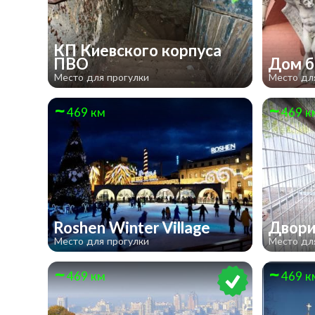
КП Киевского корпуса
ПВО
Дом б
Место для прогулки
Место дл
469 км
469 к
Roshen Winter Village
Двори
Место для прогулки
Место дл
469 км
469 к