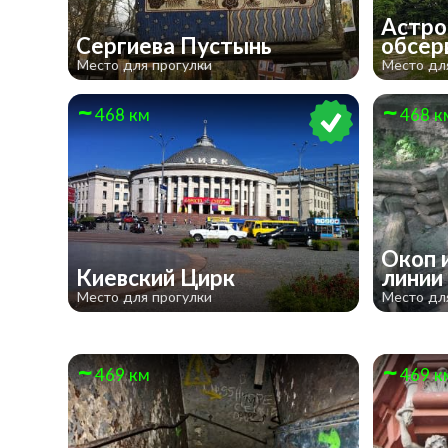
Астро
Сергиева Пустынь
обсер
Место для прогулки
Место дл
468 км
468 к
Окоп 
​Киевский Цирк
линии
Место для прогулки
Место дл
469 км
469 к