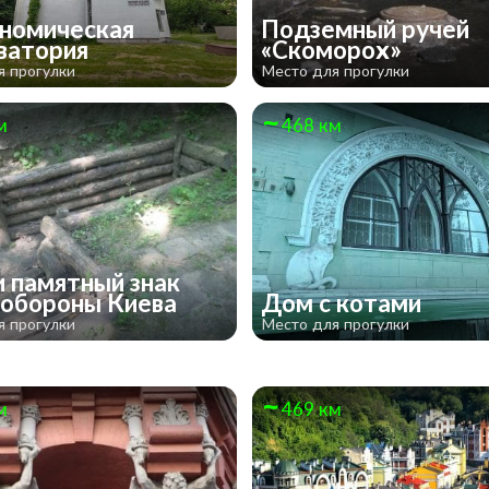
номическая
Подземный ручей
ватория
«Скоморох»
я прогулки
Место для прогулки
м
468 км
и памятный знак
 обороны Киева
Дом с котами
я прогулки
Место для прогулки
м
469 км