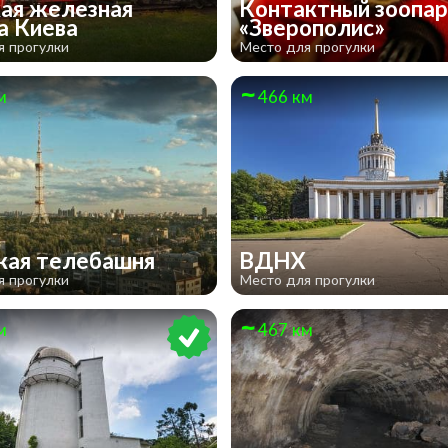
ая железная
Контактный зоопар
а Киева
«Зверополис»
я прогулки
Место для прогулки
м
466 км
кая телебашня
ВДНХ
я прогулки
Место для прогулки
м
467 км