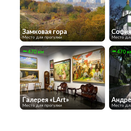
Замковая гора
София
Место для прогулки
Место дл
470 км
470 к
Галерея «LArt»
Андре
Место для прогулки
Место дл