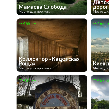
Детск
Мамаева Слобода
дорог
Место для прогулки
Место дл
465 км
465 к
Коллектор «Кадетская
Роща»
Киевс
Место для прогулки
Место дл
467 км
467 к