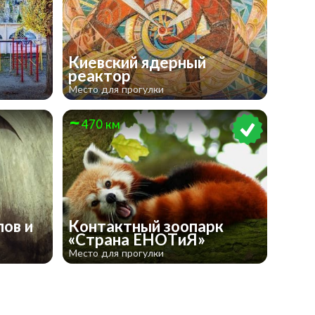
Киевский ядерный
реактор
Место для прогулки
470 км
ов и
Контактный зоопарк
«Страна ЕНОТиЯ»
Место для прогулки