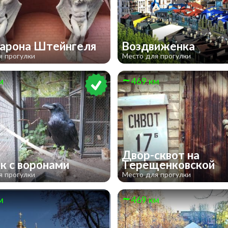
арона Штейнгеля
Воздвиженка
я прогулки
Место для прогулки
м
469 км
Двор-сквот на
к с воронами
Терещенковской
я прогулки
Место для прогулки
м
469 км