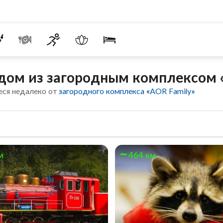
дом из загородным комплексом 
еся недалеко от
загородного комплекса «AOR Family»
м
464 км