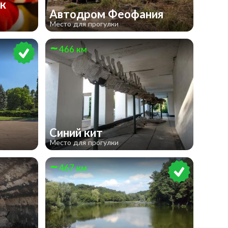
к
Автодром Феофания
Место для прогулки
466 км
Синий кит
Место для прогулки
467 км