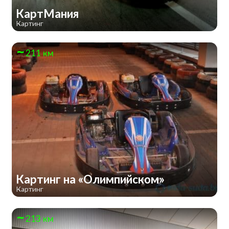
КартМания
Картинг
211 км
Картинг на «Олимпийском»
Картинг
213 км