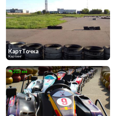
КартТочка
Картинг
203 км