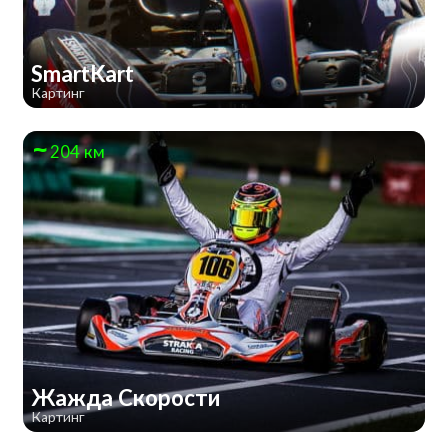
SmartKart
Картинг
204 км
Жажда Скорости
Картинг