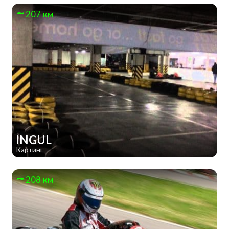
207 км
INGUL
Картинг
208 км