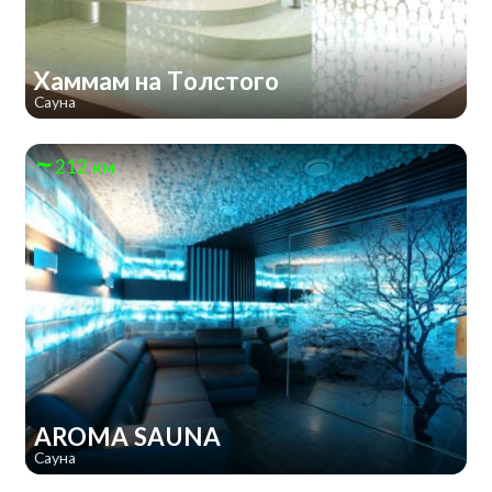
Хаммам на Толстого
Сауна
212 км
AROMA SAUNA
Сауна