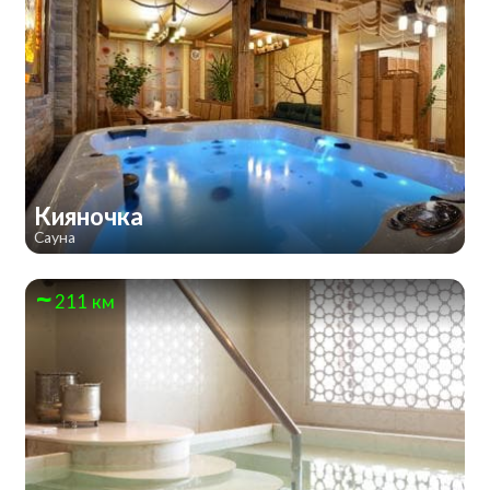
Кияночка
Сауна
211 км