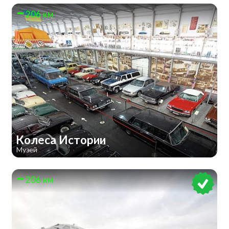
206 км
Колеса Истории
Музей
206 км