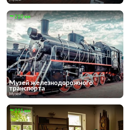
210 км
Музей железнодорожного
транспорта
Музей
211 км