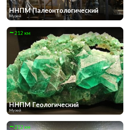
ННПМ Палеонтологический
Музей
212 км
ННПМ Геологический
Музей
212 км