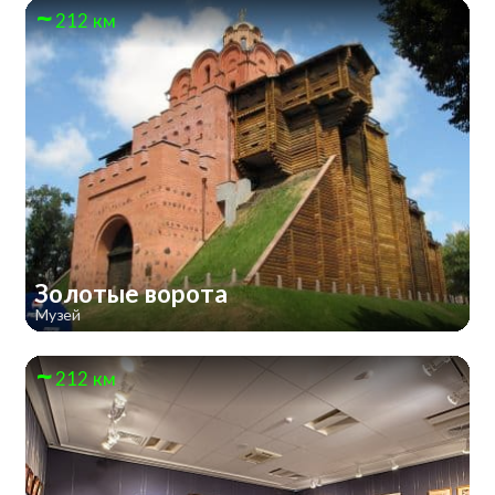
212 км
Золотые ворота
Музей
212 км