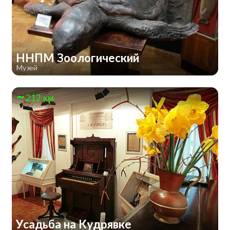
ННПМ Зоологический
Музей
212 км
Усадьба на Кудрявке