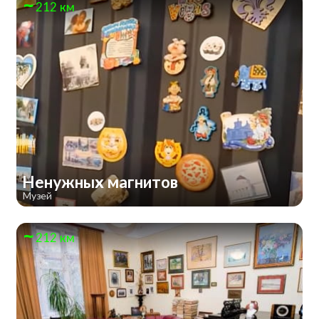
212 км
Ненужных магнитов
Музей
212 км