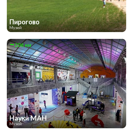
Пирогово
Музей
206 км
Науки МАН
Музей