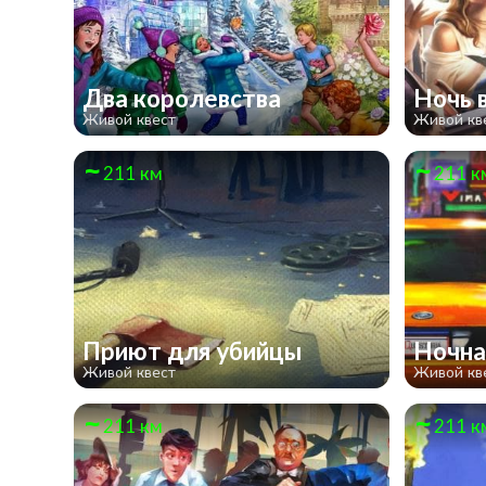
Два королевства
Ночь 
Живой квест
Живой кв
211 км
211 к
Приют для убийцы
Ночна
Живой квест
Живой кв
211 км
211 к