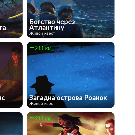
Бегство через
ета
Атлантику
Живой квест
211 км
нс
Загадка острова Роанок
Живой квест
211 км