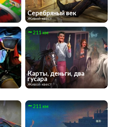
Серебряный век
Живой квест
211 км
Карты, деньги, два
гусара
Живой квест
211 км