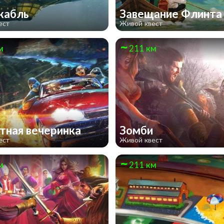
жабль
Завещание Флинт
ест
Живой квест
м
211 км
тная вечеринка
Зомби
ест
Живой квест
м
211 км