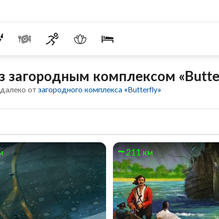
 загородным комплексом «Butter
едалеко от
загородного комплекса «Butterfly»
м
211 км