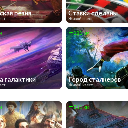
ская резня
Ставки сделаны
ест
Живой квест
м
211 км
а галактики
Город сталкеров
ест
Живой квест
м
211 км