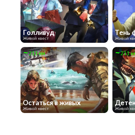
Голливуд
Тень 
Живой квест
Живой кв
211 км
211 к
Остаться в живых
Детек
Живой квест
Живой кв