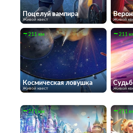
Поцелуй вампира
Верон
Живой квест
Живой кв
211 км
211 к
Космическая ловушка
Судьб
Живой квест
Живой кв
211 км
211 к