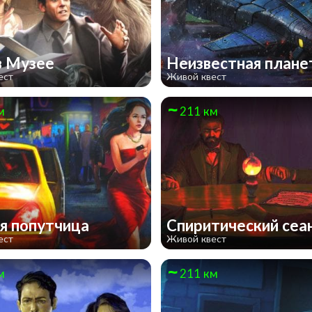
в Музее
Неизвестная план
ест
Живой квест
м
211 км
я попутчица
Спиритический сеа
ест
Живой квест
м
211 км