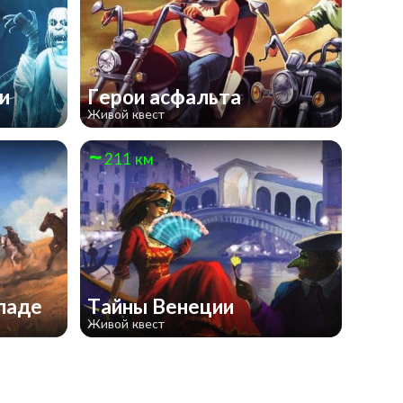
ми
Герои асфальта
Живой квест
211 км
ападе
Тайны Венеции
Живой квест