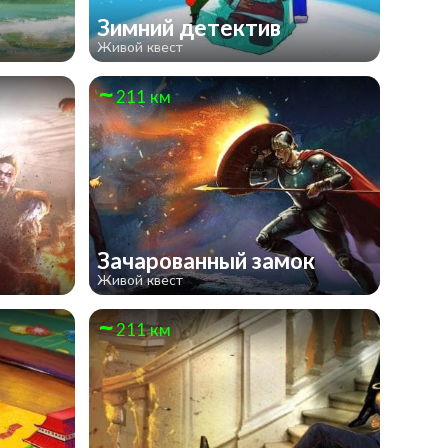
а
Зимний детектив
Живой квест
211 км
Зачарованный замок
Живой квест
211 км