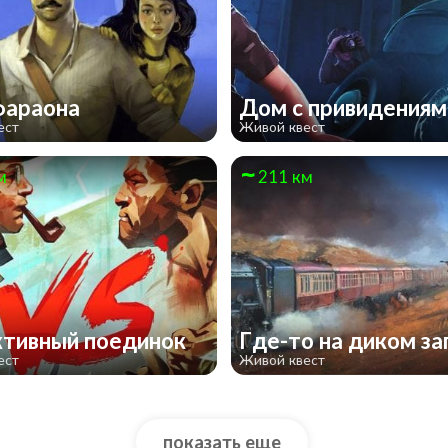
фараона
Дом с привидения
ест
Живой квест
м
211 км
тивный поединок
Где-то на диком з
ест
Живой квест
показать еще