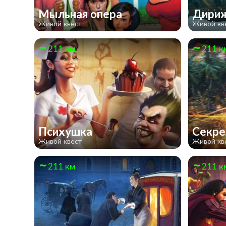
Мыльная опера
Дири
Живой квест
Живой кв
211 км
211 к
Психушка
Секре
Живой квест
Живой кв
211 км
211 к