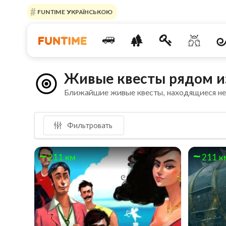
FUNTIME УКРАЇНСЬКОЮ
Живые квесты рядом из
Ближайшие живые квесты, находящиеся н
Фильтровать
211 км
211 к