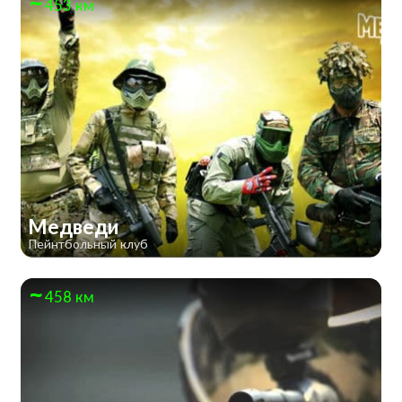
453 км
Медведи
Пейнтбольный клуб
458 км