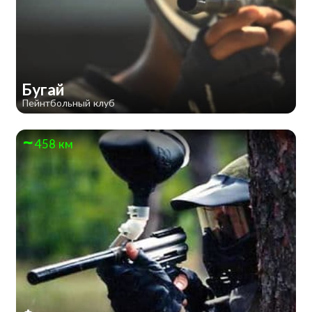
Бугай
Пейнтбольный клуб
458 км