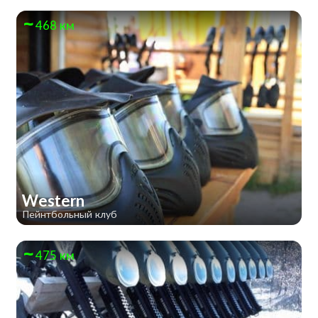
468 км
Western
Пейнтбольный клуб
475 км