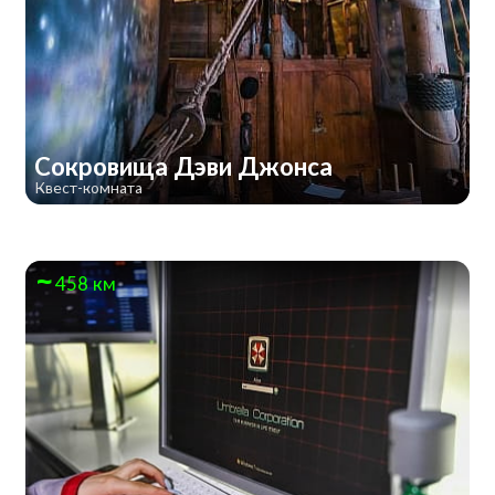
Сокровища Дэви Джонса
Квест-комната
458 км