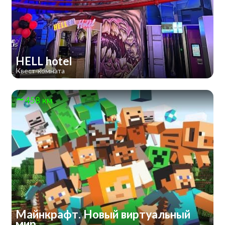
HELL hotel
Квест-комната
458 км
Майнкрафт. Новый виртуальный
мир.