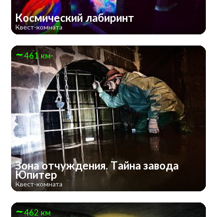
Космический лабиринт
Квест-комната
461 км
Зона отчуждения. Тайна завода
Юпитер
Квест-комната
462 км