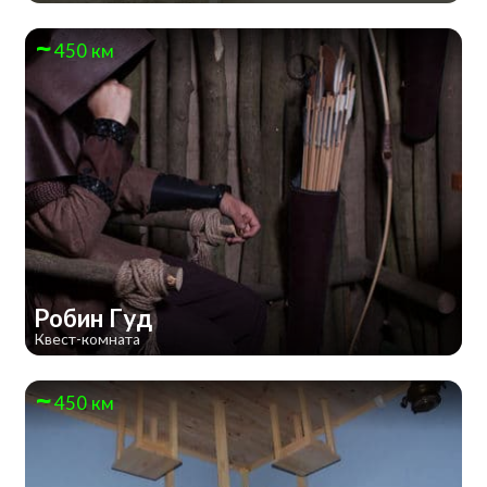
450 км
Робин Гуд
Квест-комната
450 км