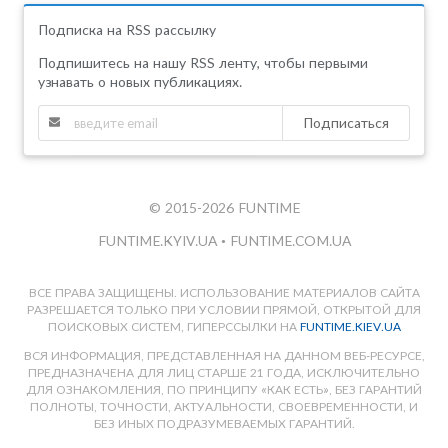
Подписка на RSS рассылку
Подпишитесь на нашу RSS ленту, чтобы первыми
узнавать о новых публикациях.
Подписаться
© 2015-2026 FUNTIME
FUNTIME.KYIV.UA
•
FUNTIME.COM.UA
ВСЕ ПРАВА ЗАЩИЩЕНЫ. ИСПОЛЬЗОВАНИЕ МАТЕРИАЛОВ САЙТА
РАЗРЕШАЕТСЯ ТОЛЬКО ПРИ УСЛОВИИ ПРЯМОЙ, ОТКРЫТОЙ ДЛЯ
ПОИСКОВЫХ СИСТЕМ, ГИПЕРССЫЛКИ НА
FUNTIME.KIEV.UA
ВСЯ ИНФОРМАЦИЯ, ПРЕДСТАВЛЕННАЯ НА ДАННОМ ВЕБ-РЕСУРСЕ,
ПРЕДНАЗНАЧЕНА ДЛЯ ЛИЦ СТАРШЕ 21 ГОДА, ИСКЛЮЧИТЕЛЬНО
ДЛЯ ОЗНАКОМЛЕНИЯ, ПО ПРИНЦИПУ «КАК ЕСТЬ», БЕЗ ГАРАНТИЙ
ПОЛНОТЫ, ТОЧНОСТИ, АКТУАЛЬНОСТИ, СВОЕВРЕМЕННОСТИ, И
БЕЗ ИНЫХ ПОДРАЗУМЕВАЕМЫХ ГАРАНТИЙ.