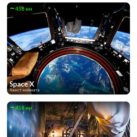
458 км
Space X
Квест-комната
458 км