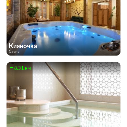
Кияночка
Сауна
8.31 км