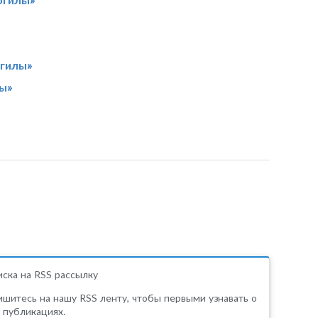
огилы»
ы»
ска на RSS рассылку
шитесь на нашу RSS ленту, чтобы первыми узнавать о
 публикациях.