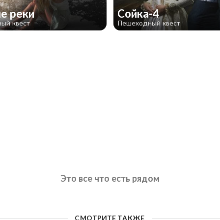
е реки
Сойка-4
ый квест
Пешеходный квест
Это все что есть рядом
СМОТРИТЕ ТАКЖЕ