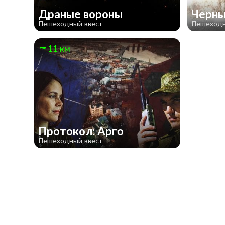
Драные вороны
Черны
Пешеходный квест
Пешеходн
11 км
Протокол: Арго
Пешеходный квест