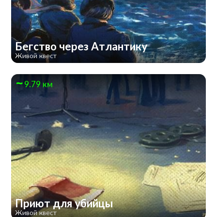
Бегство через Атлантику
Живой квест
9.79 км
Приют для убийцы
Живой квест