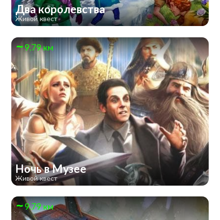
Два королевства
Живой квест
9.79 км
Ночь в Музее
Живой квест
9.79 км