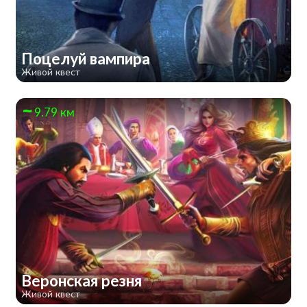
Поцелуй вампира
Живой квест
9.79 км
Веронская резня
Живой квест