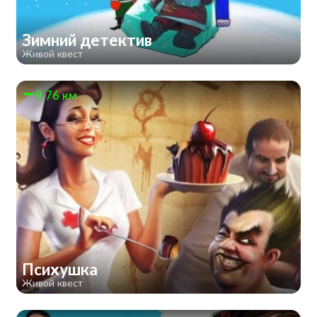
Зимний детектив
Живой квест
9.76 км
Психушка
Живой квест