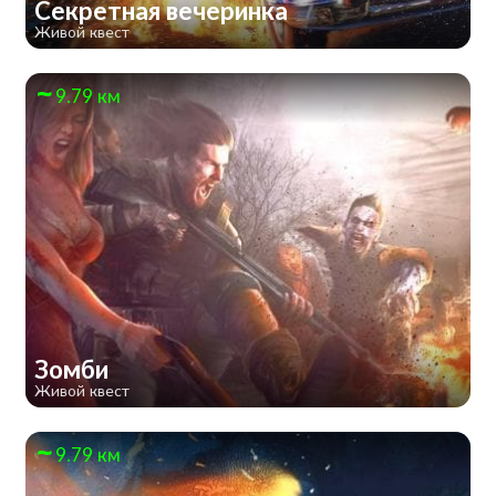
Секретная вечеринка
Живой квест
9.79 км
Зомби
Живой квест
9.79 км