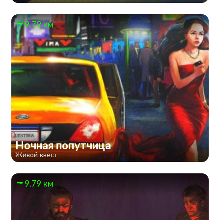
9.79 км
Ночная попутчица
Живой квест
9.79 км