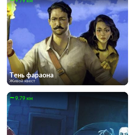
9.79 км
Тень фараона
Живой квест
9.79 км