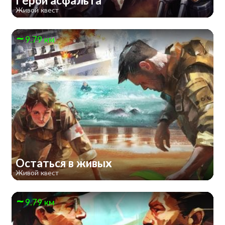
Герои асфальта
Живой квест
9.79 км
Остаться в живых
Живой квест
9.79 км