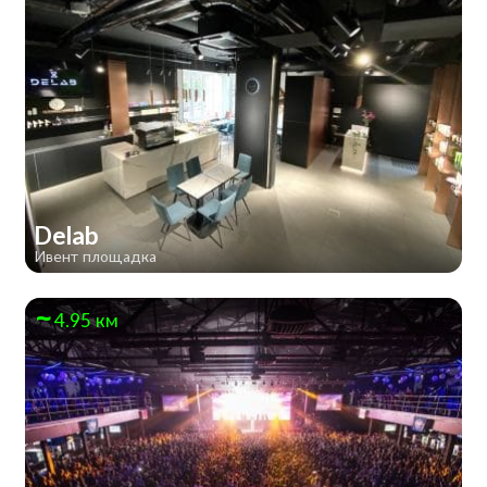
Delab
Ивент площадка
4.95 км