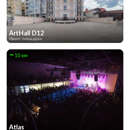
ArtHall D12
Ивент площадка
10 км
Atlas