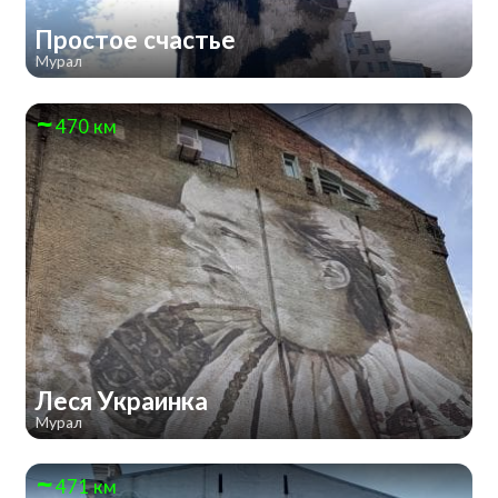
Простое счастье
Мурал
470 км
Леся Украинка
Мурал
471 км