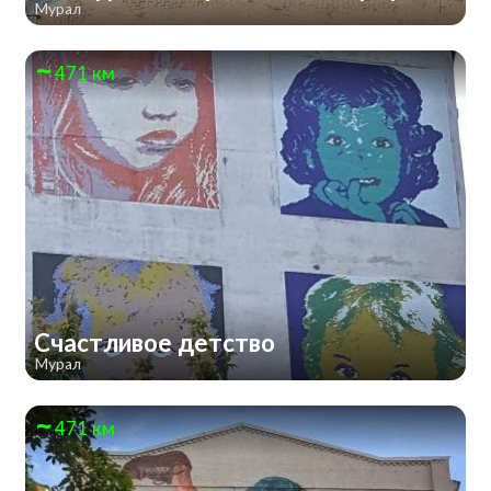
Мурал
471 км
Счастливое детство
Мурал
471 км