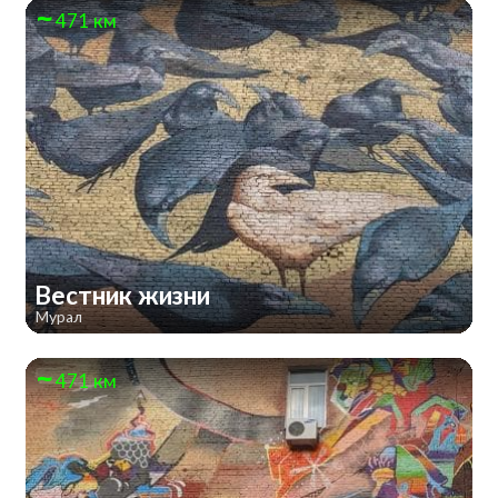
471 км
Вестник жизни
Мурал
471 км