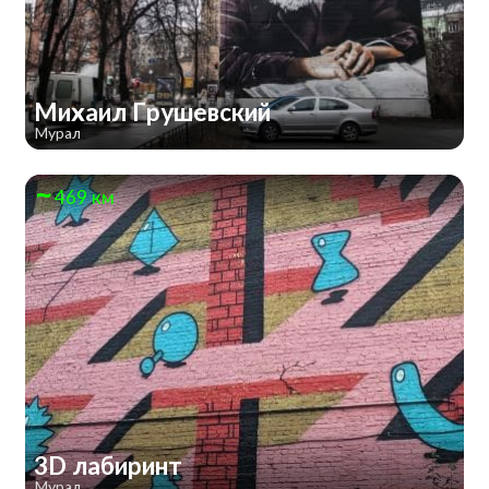
Михаил Грушевский
Мурал
469 км
3D лабиринт
Мурал