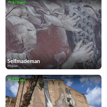
470 км
Selfmademan
Мурал
470 км