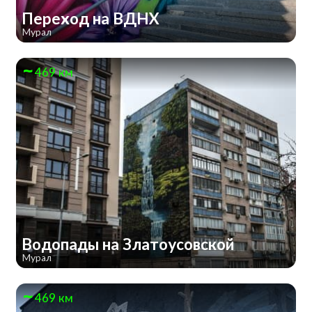
Переход на ВДНХ
Мурал
469 км
Водопады на Златоусовской
Мурал
469 км