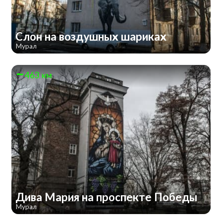
Слон на воздушных шариках
Мурал
463 км
Дива Мария на проспекте Победы
Мурал