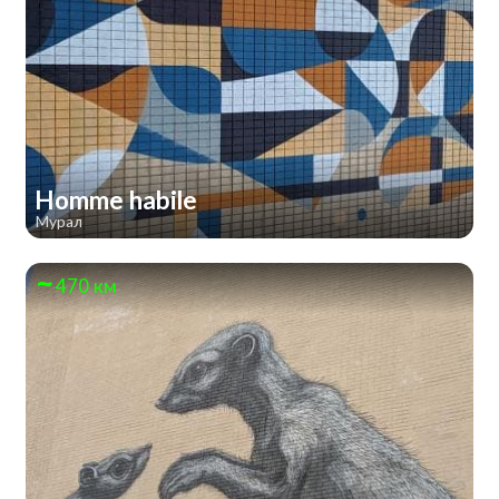
Homme habile
Мурал
470 км