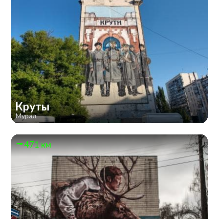
Круты
Мурал
471 км