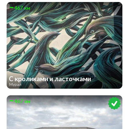
467 км
С кроликами и ласточками
Мурал
467 км