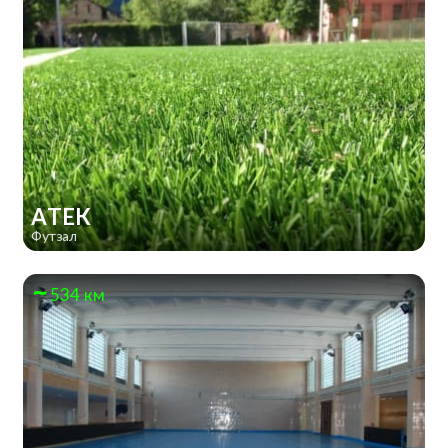
АТЕК
Футзал
534 км