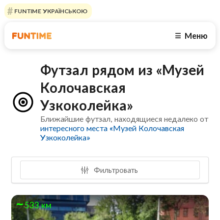
FUNTIME УКРАЇНСЬКОЮ
Меню
☰
Футзал рядом из «Музей
Колочавская
Узкоколейка»
Ближайшие футзал, находящиеся недалеко от
интересного места «Музей Колочавская
Узкоколейка»
Фильтровать
533 км