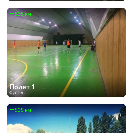
535 км
Полет 1
Футзал
535 км