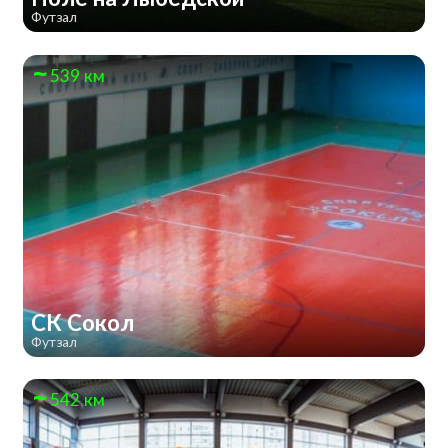
Футзал
539 км
СК Сокол
Футзал
542 км