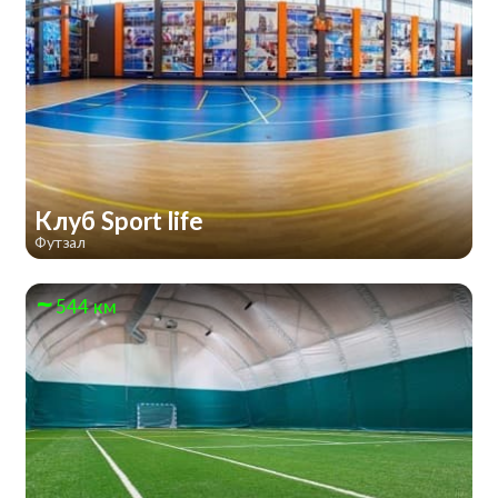
Клуб Sport life
Футзал
544 км