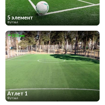
5 элемент
Футзал
550 км
Атлет 1
Футзал