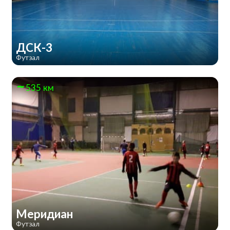
ДСК-3
Футзал
535 км
Меридиан
Футзал