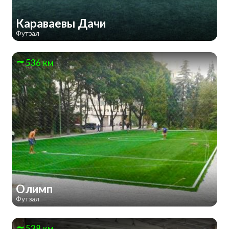
Караваевы Дачи
Футзал
536 км
Олимп
Футзал
538 км